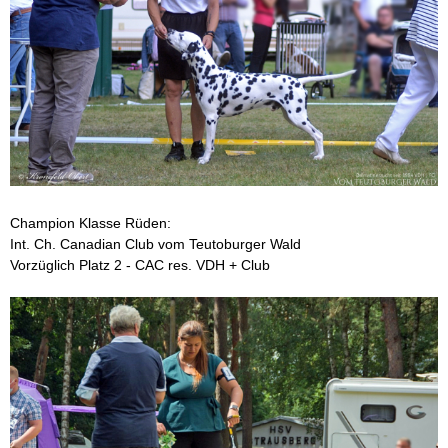
n
V
D
H
-
Champion Klasse Rüden:
Z
Int. Ch. Canadian Club vom Teutoburger Wald
Vorzüglich Platz 2 - CAC res. VDH + Club
u
c
h
t
s