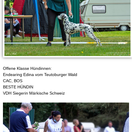
a
t
i
n
e
r
Offene Klasse Hündinnen:
Endearing Edina vom Teutoburger Wald
w
CAC, BOS
BESTE HÜNDIN
e
VDH Siegerin Märkische Schweiz
l
p
e