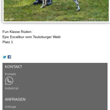
Fun Klasse Rüden:
Epic Excalibur vom Teutoburger Wald
Platz 1
KONTAKT
Kontakt
Anfahrt
(
l
i
ANFRAGEN
n
k
Anfrage