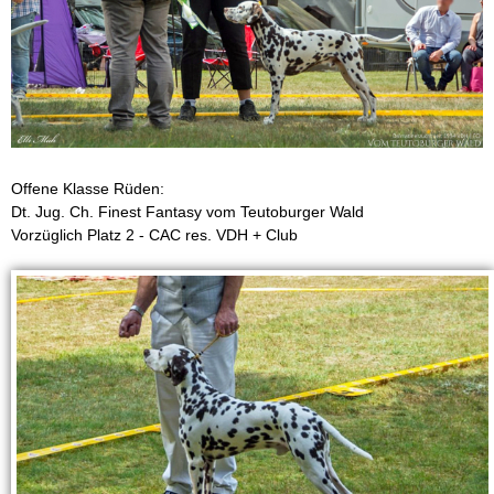
e
i
t
1
Offene Klasse Rüden:
Dt. Jug. Ch. Finest Fantasy vom Teutoburger Wald
9
Vorzüglich Platz 2 - CAC res. VDH + Club
9
4