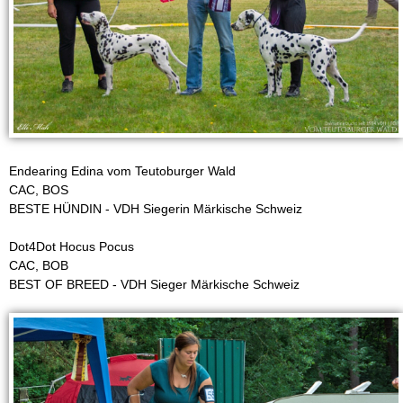
r
W
a
l
Endearing Edina vom Teutoburger Wald
d
CAC, BOS
BESTE HÜNDIN - VDH Siegerin Märkische Schweiz
-
Dot4Dot Hocus Pocus
D
CAC, BOB
BEST OF BREED - VDH Sieger Märkische Schweiz
a
l
m