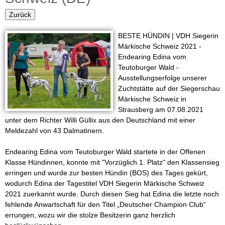
i
u
Zurück
n
l
BESTE HÜNDIN | VDH Siegerin
a
e
Märkische Schweiz 2021 -
r
Endearing Edina vom
r
Teutoburger Wald -
Ausstellungserfolge unserer
Z
Zuchtstätte auf der Siegerschau
Märkische Schweiz in
u
Strausberg am 07.08.2021
unter dem Richter Willi Güllix aus den Deutschland mit einer
c
Meldezahl von 43 Dalmatinern.
h
Endearing Edina vom Teutoburger Wald startete in der Offenen
Klasse Hündinnen, konnte mit "Vorzüglich 1. Platz" den Klassensieg
t
erringen und wurde zur besten Hündin (BOS) des Tages gekürt,
wodurch Edina der Tagestitel VDH Siegerin Märkische Schweiz
v
2021 zuerkannt wurde. Durch diesen Sieg hat Edina die letzte noch
fehlende Anwartschaft für den Titel „Deutscher Champion Club“
o
errungen, wozu wir die stolze Besitzerin ganz herzlich