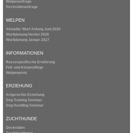
i
Welpenanfrage
s
Deckrüdenanfrage
e
x
WELPEN
t
e
Aktueller Wurf Anfang Juni 2026
r
Wurfplanung
Herbst 2026
n
Wurfplanung
Januar 2027
a
l
INFORMATIONEN
)
Rassespezifische Ernährung
Fell- und Körperpflege
Welpenpreis
ERZIEHUNG
Artgerechte Erziehung
Dog Training Seminar
Dog Handling Seminar
ZUCHTHUNDE
Deckrüden
Zuchthündinnen