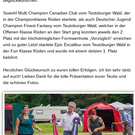
beglückwünschen.
m
Sowohl Multi Champion Canadian Club vom Teutoburger Wald, der
T
in der Championklasse Rüden startete, als auch Deutscher Jugend
Champion Finest Fantasy vom Teutoburger Wald, welcher in der
e
Offenen Klasse Rüden an den Start ging konnten jeweils den 2.
Platz mit der höchstmöglichen Formwertnote „Vorzüglich“ erreichen
u
und zu guter Letzt startete Epic Excalibur vom Teutoburger Wald in
der Fun Klasse Rüden und wurde mit einem stolzen 1. Platz
t
belohnt.
o
Herzlichen Glückwunsch zu euren tollen Erfolgen, ich bin sehr stolz
auf euch! Lieben Dank für die tolle Präsentation eurer Teutis und
b
die schönen Fotos.
u
r
g
e