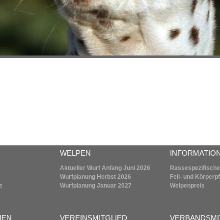
WELPEN
INFORMATIO
Aktueller Wurf Anfang Juni 2026
Rassespezifische
Wurfplanung
Herbst 2026
Fell- und Körperp
e
Wurfplanung
Januar 2027
Welpenpreis
IEN
VEREINSMITGLIED
VERBANDSMI