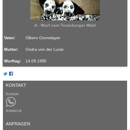
A - Wurf vom Teutoburger Wald
Vater:
Olbero Ozonelayer
Mutter:
Ondra von der Lunie
Wurftag:
14.09.1995
KONTAKT
Kontakt
Anfahrt
(
l
i
ANFRAGEN
n