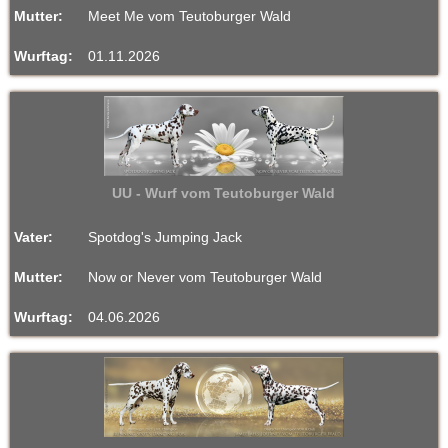
Mutter:
Meet Me vom Teutoburger Wald
m
Wurftag:
01.11.2026
T
e
u
t
UU - Wurf vom Teutoburger Wald
o
Vater:
Spotdog's Jumping Jack
b
Mutter:
Now or Never vom Teutoburger Wald
u
Wurftag:
04.06.2026
r
g
e