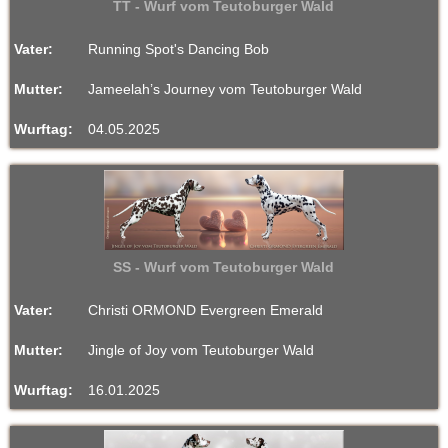
TT - Wurf vom Teutoburger Wald
r
Vater:
Running Spot's Dancing Bob
W
Mutter:
Jameelah’s Journey vom Teutoburger Wald
a
Wurftag:
04.05.2025
l
d
-
SS - Wurf vom Teutoburger Wald
D
Vater:
Christi ORMOND Evergreen Emerald
a
Mutter:
Jingle of Joy vom Teutoburger Wald
l
Wurftag:
16.01.2025
m