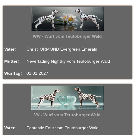
i
u
n
l
a
e
r
WW - Wurf vom Teutoburger Wald
r
Vater:
Christi ORMOND Evergreen Emerald
Z
Mutter:
Neverfading Nightlily vom Teutoburger Wald
u
Wurftag:
01.01.2027
c
h
t
VV - Wurf vom Teutoburger Wald
v
o
Vater:
Fantastic Four vom Teutoburger Wald