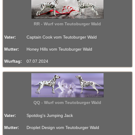
a
t
RR - Wurf vom Teutoburger Wald
i
Vater:
Captain Cook vom Teutoburger Wald
n
Mutter:
Honey Hills vom Teutoburger Wald
e
Wurftag:
07.07.2024
r
w
e
QQ - Wurf vom Teutoburger Wald
l
p
Vater:
Spotdog's Jumping Jack
Mutter:
Droplet Design vom Teutoburger Wald
e