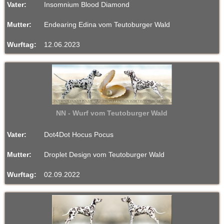
Vater:
Insomnium Blood Diamond
e
Mutter:
Endearing Edina vom Teutoburger Wald
i
Wurftag:
12.06.2023
t
1
9
NN - Wurf vom Teutoburger Wald
9
Vater:
Dot4Dot Hocus Pocus
4
Mutter:
Droplet Design vom Teutoburger Wald
Wurftag:
02.09.2022