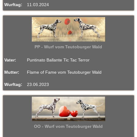
Wurftag:
11.03.2024
n
V
D
H
PP - Wurf vom Teutoburger Wald
-
Vater:
Puntinato Ballante Tic Tac Terror
Z
Mutter:
Flame of Fame vom Teutoburger Wald
u
Wurftag:
23.06.2023
c
h
t
OO - Wurf vom Teutoburger Wald
s