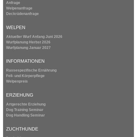
k
Anfrage
i
Welpenanfrage
s
Deckrüdenanfrage
e
x
WELPEN
t
e
Aktueller Wurf Anfang Juni 2026
r
Wurfplanung
Herbst 2026
n
Wurfplanung
Januar 2027
a
l
INFORMATIONEN
)
Rassespezifische Ernährung
Fell- und Körperpflege
Welpenpreis
ERZIEHUNG
Artgerechte Erziehung
Dog Training Seminar
Dog Handling Seminar
ZUCHTHUNDE