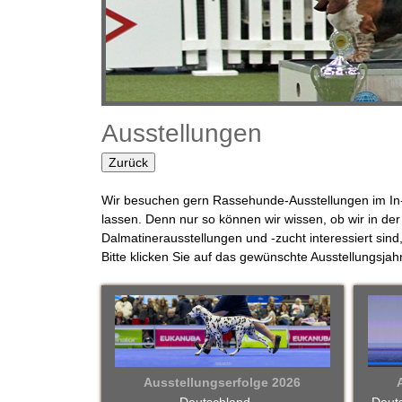
n
e
r
Z
Ausstellungen
u
Zurück
c
Wir besuchen gern Rassehunde-Ausstellungen im In- 
lassen. Denn nur so können wir wissen, ob wir in der
h
Dalmatinerausstellungen und -zucht interessiert sin
Bitte klicken Sie auf das gewünschte Ausstellungsjahr
t
v
o
m
Ausstellungserfolge 2026