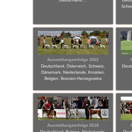
Deutschland ...
Deut
T
Schwe
e
u
t
o
Ausstellungserfolge 2022
Deutschland, Österreich, Schweiz,
Deut
b
Dänemark, Niederlande, Kroatien,
Belgien, Bosnien-Herzegowina
u
r
g
e
Ausstellungserfolge 2018
r
Deutschland, Belgien, Niederlande,
Deut