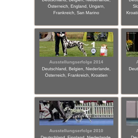
Österreich, England, Ungarn,
Sl
W
Frankreich, San Marino
Kroat
a
l
d
-
Ausstellungserfolge 2014
Deutschland, Belgien, Niederlande,
Deut
D
Österreich, Frankreich, Kroatien
a
l
m
a
Ausstellungserfolge 2010
Deutschland, Finnland, Niederlande,
Deu