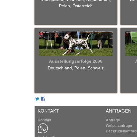
t
Polen, Österreich
i
n
e
r
Ausstellungserfolge 2006
w
Deutschland, Polen, Schweiz
e
l
p
KONTAKT
ANFRAGEN
e
Kontakt
Anfrage
Welpenanfrage
n
Deckrüdenanfrag