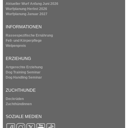
e
Aktueller Wurf Anfang Juni 2026
r
e
Wurfplanung
Herbst 2026
n
Wurfplanung
Januar 2027
a
i
l
INFORMATIONEN
)
t
Rassespezifische Ernährung
Fell- und Körperpflege
1
Welpenpreis
9
ERZIEHUNG
Artgerechte Erziehung
9
Dog Training Seminar
Dog Handling Seminar
4
ZUCHTHUNDE
Deckrüden
Zuchthündinnen
SOZIALE MEDIEN