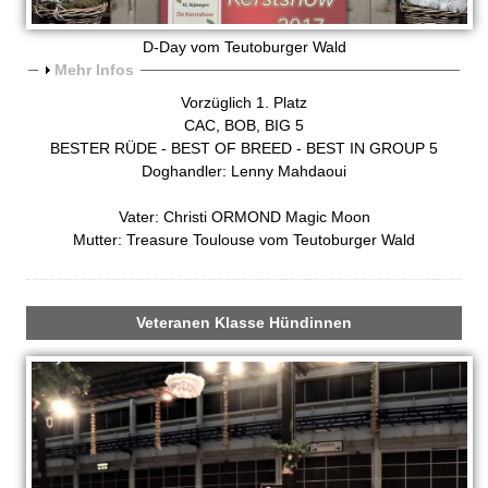
m
D-Day vom Teutoburger Wald
T
A
Mehr Infos
n
Vorzüglich 1. Platz
e
z
CAC, BOB, BIG 5
e
BESTER RÜDE - BEST OF BREED - BEST IN GROUP 5
u
i
Doghandler: Lenny Mahdaoui
g
t
e
Vater: Christi ORMOND Magic Moon
n
Mutter: Treasure Toulouse vom Teutoburger Wald
o
b
Veteranen Klasse Hündinnen
u
r
g
e