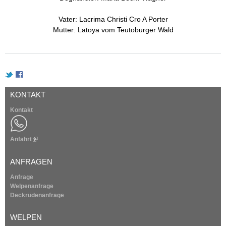
g
n
e
Vater: Lacrima Christi Cro A Porter
n
Mutter: Latoya vom Teutoburger Wald
V
D
H
-
KONTAKT
Kontakt
Z
u
Anfahrt
(
l
c
i
ANFRAGEN
n
k
Anfrage
h
i
Welpenanfrage
s
Deckrüdenanfrage
t
e
x
WELPEN
s
t