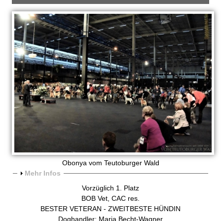
a
t
i
n
e
r
w
e
Obonya vom Teutoburger Wald
l
A
Mehr Infos
n
Vorzüglich 1. Platz
p
z
BOB Vet, CAC res.
e
BESTER VETERAN - ZWEITBESTE HÜNDIN
e
i
Doghandler: Maria Becht-Wagner