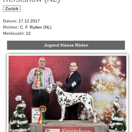
i
u
Zurück
n
l
Datum:
17.12.2017
a
e
Richter:
C. F. Rutten (NL)
r
Meldezahl:
22
r
Jugend Klasse Rüden
Z
u
c
h
t
v
o