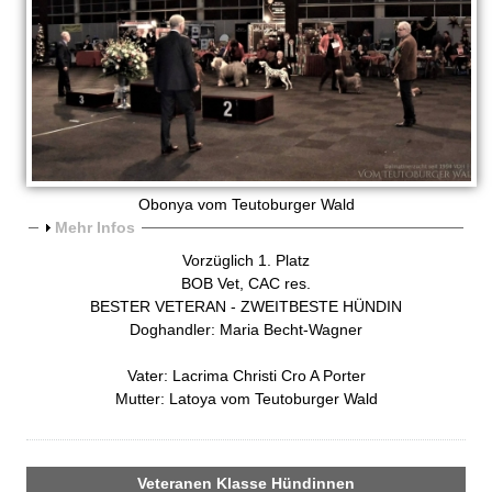
r
W
a
l
Obonya vom Teutoburger Wald
d
A
Mehr Infos
n
Vorzüglich 1. Platz
-
z
BOB Vet, CAC res.
e
BESTER VETERAN - ZWEITBESTE HÜNDIN
D
i
Doghandler: Maria Becht-Wagner
g
a
e
Vater: Lacrima Christi Cro A Porter
n
Mutter: Latoya vom Teutoburger Wald
l
m
Veteranen Klasse Hündinnen