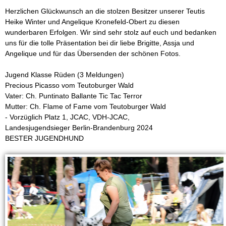
m
Herzlichen Glückwunsch an die stolzen Besitzer unserer Teutis
Heike Winter und Angelique Kronefeld-Obert zu diesen
T
wunderbaren Erfolgen. Wir sind sehr stolz auf euch und bedanken
uns für die tolle Präsentation bei dir liebe Brigitte, Assja und
e
Angelique und für das Übersenden der schönen Fotos.
u
Jugend Klasse Rüden (3 Meldungen)
Precious Picasso vom Teutoburger Wald
t
Vater: Ch. Puntinato Ballante Tic Tac Terror
Mutter: Ch. Flame of Fame vom Teutoburger Wald
o
- Vorzüglich Platz 1, JCAC, VDH-JCAC,
Landesjugendsieger Berlin-Brandenburg 2024
b
BESTER JUGENDHUND
u
r
g
e