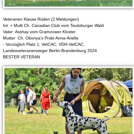
a
t
Veteranen Klasse Rüden (2 Meldungen)
Int. + Multi Ch. Canadian Club vom Teutoburger Wald
i
Vater: Asshay vom Gramzower Kloster
Mutter: Ch. Obonya’s Pride Anna-Ariella
n
- Vorzüglich Platz 1, VetCAC, VDH-VetCAC,
Landesveteranensieger Berlin-Brandenburg 2024
e
BESTER VETERAN
r
w
e
l
p
e