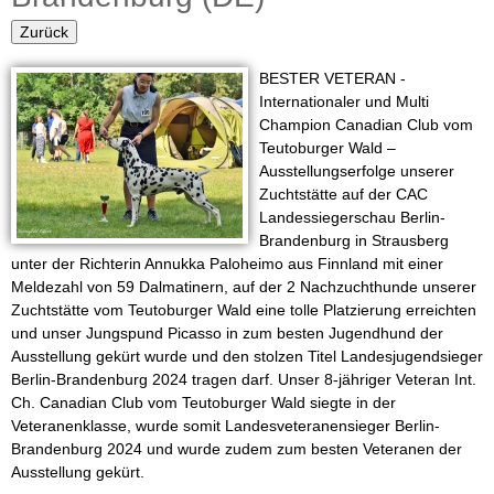
i
u
Zurück
n
l
BESTER VETERAN -
a
e
Internationaler und Multi
r
Champion Canadian Club vom
r
Teutoburger Wald –
Ausstellungserfolge unserer
Z
Zuchtstätte auf der CAC
Landessiegerschau Berlin-
u
Brandenburg in Strausberg
unter der Richterin Annukka Paloheimo aus Finnland mit einer
c
Meldezahl von 59 Dalmatinern, auf der 2 Nachzuchthunde unserer
Zuchtstätte vom Teutoburger Wald eine tolle Platzierung erreichten
h
und unser Jungspund Picasso in zum besten Jugendhund der
Ausstellung gekürt wurde und den stolzen Titel Landesjugendsieger
t
Berlin-Brandenburg 2024 tragen darf. Unser 8-jähriger Veteran Int.
Ch. Canadian Club vom Teutoburger Wald siegte in der
v
Veteranenklasse, wurde somit Landesveteranensieger Berlin-
Brandenburg 2024 und wurde zudem zum besten Veteranen der
o
Ausstellung gekürt.