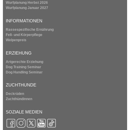
r
Wurfplanung
Herbst 2026
n
Wurfplanung
Januar 2027
e
a
l
INFORMATIONEN
i
)
Rassespezifische Ernährung
t
Fell- und Körperpflege
Welpenpreis
1
ERZIEHUNG
9
Artgerechte Erziehung
Dog Training Seminar
9
Dog Handling Seminar
4
ZUCHTHUNDE
Deckrüden
Zuchthündinnen
SOZIALE MEDIEN