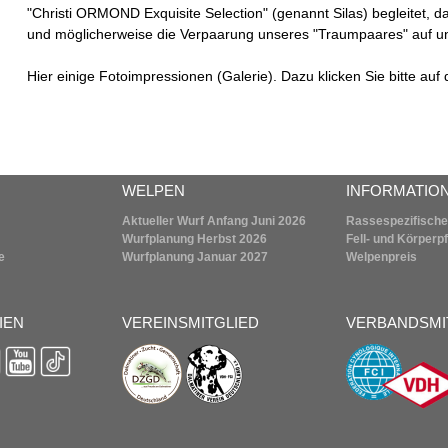
"Christi ORMOND Exquisite Selection" (genannt Silas) begleitet, d
und möglicherweise die Verpaarung unseres "Traumpaares" auf uns
Hier einige Fotoimpressionen (Galerie). Dazu klicken Sie bitte auf 
WELPEN
INFORMATIO
Aktueller Wurf Anfang Juni 2026
Rassespezifische
Wurfplanung
Herbst 2026
Fell- und Körperp
e
Wurfplanung
Januar 2027
Welpenpreis
IEN
VEREINSMITGLIED
VERBANDSMI