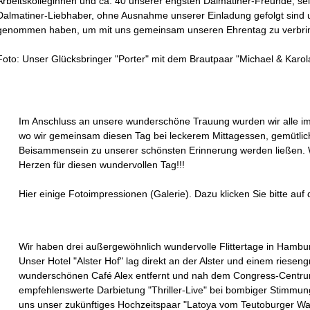
Arbeitskolleginnen und ca. 40 unserer engsten Dalmatiner-Freunde, sei
Dalmatiner-Liebhaber, ohne Ausnahme unserer Einladung gefolgt sind un
genommen haben, um mit uns gemeinsam unseren Ehrentag zu verbri
Foto: Unser Glücksbringer "Porter" mit dem Brautpaar "Michael & Kar
Im Anschluss an unsere wunderschöne Trauung wurden wir alle im
wo wir gemeinsam diesen Tag bei leckerem Mittagessen, gemütlic
Beisammensein zu unserer schönsten Erinnerung werden ließen. 
Herzen für diesen wundervollen Tag!!!
Hier einige Fotoimpressionen (Galerie). Dazu klicken Sie bitte auf 
Wir haben drei außergewöhnlich wundervolle Flittertage in Hambu
Unser Hotel "Alster Hof" lag direkt an der Alster und einem riese
wunderschönen Café Alex entfernt und nah dem Congress-Centrum,
empfehlenswerte Darbietung "Thriller-Live" bei bombiger Stimmun
uns unser zukünftiges Hochzeitspaar "Latoya vom Teutoburger Wal