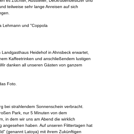
en es Züchter, Aussteller, Deckrüdenbesitzer und
d teilweise sehr lange Anreisen auf sich
ngen.
ola Lehmann und "Coppola
 Landgasthaus Heidehof in Ahnsbeck erwartet,
hem Kaffeetrinken und anschließendem lustigen
Wir danken all unseren Gästen von ganzem
das Foto.
rg bei strahlendem Sonnenschein verbracht.
ngroßen Park, nur 5 Minuten von dem
 in dem wir uns am Abend die wirklich
g angesehen haben. Auf unseren Flittertagen hat
d" (genannt Latoya) mit ihrem Zukünftigen