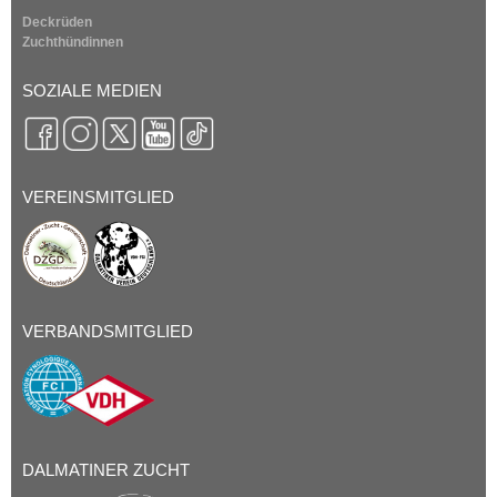
n
Deckrüden
Zuchthündinnen
V
SOZIALE MEDIEN
D
H
VEREINSMITGLIED
-
Z
u
VERBANDSMITGLIED
c
h
t
DALMATINER ZUCHT
s