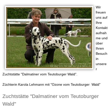
i
u
Wir
n
l
freuen
uns auf
a
e
Ihre
r
Kontakt
r
aufnah
me und
Z
über
Ihren
u
Besuch
in
c
unsere
r
h
Zuchtstätte "Dalmatiner vom Teutoburger Wald".
t
Züchterin Karola Lehmann mit "Ozone vom Teutoburger Wald"
v
Zuchtstätte "Dalmatiner vom Teutoburger
Wald"
o