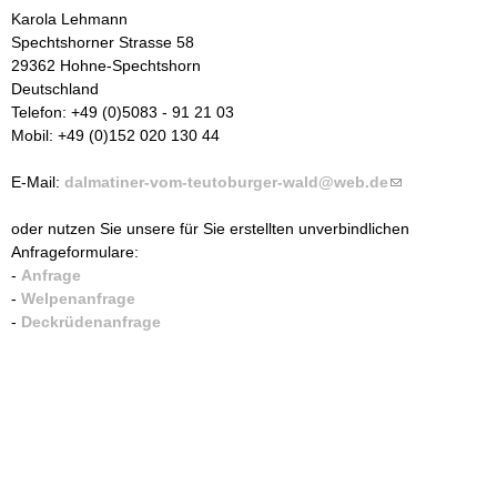
Karola Lehmann
m
Spechtshorner Strasse 58
29362 Hohne-Spechtshorn
T
Deutschland
Telefon: +49 (0)5083 - 91 21 03
e
Mobil: +49 (0)152 020 130 44
u
E-Mail:
dalmatiner-vom-teutoburger-wald@web.de
(
l
t
oder nutzen Sie unsere für Sie erstellten unverbindlichen
i
Anfrageformulare:
n
o
-
Anfrage
k
-
Welpenanfrage
s
b
-
Deckrüdenanfrage
e
n
u
d
s
r
e
-
g
m
a
e