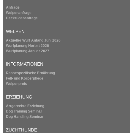
a
n
k
Anfrage
i
Welpenanfrage
t
s
Deckrüdenanfrage
e
i
x
WELPEN
t
n
e
Aktueller Wurf Anfang Juni 2026
r
Wurfplanung
Herbst 2026
n
e
Wurfplanung
Januar 2027
a
l
r
INFORMATIONEN
)
Rassespezifische Ernährung
w
Fell- und Körperpflege
Welpenpreis
e
ERZIEHUNG
l
Artgerechte Erziehung
Dog Training Seminar
p
Dog Handling Seminar
e
ZUCHTHUNDE