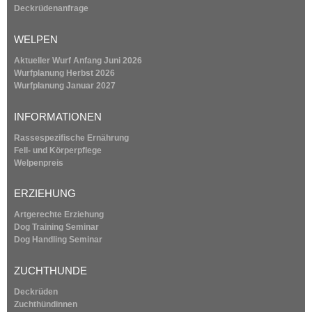
s
Deckrüdenanfrage
e
e
x
WELPEN
t
i
e
Aktueller Wurf Anfang Juni 2026
r
Wurfplanung
Herbst 2026
t
n
Wurfplanung
Januar 2027
a
l
1
INFORMATIONEN
)
Rassespezifische Ernährung
9
Fell- und Körperpflege
Welpenpreis
9
ERZIEHUNG
4
Artgerechte Erziehung
Dog Training Seminar
Dog Handling Seminar
ZUCHTHUNDE
Deckrüden
Zuchthündinnen