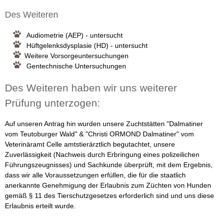
Des Weiteren
r
Audiometrie (AEP) - untersucht
W
Hüftgelenksdysplasie (HD) - untersucht
Weitere Vorsorgeuntersuchungen
a
Gentechnische Untersuchungen
l
Des Weiteren haben wir uns weiterer
d
Prüfung unterzogen:
-
Auf unseren Antrag hin wurden unsere Zuchtstätten "Dalmatiner
vom Teutoburger Wald" & "Christi ORMOND Dalmatiner" vom
D
Veterinäramt Celle amtstierärztlich begutachtet, unsere
Zuverlässigkeit (Nachweis durch Erbringung eines polizeilichen
a
Führungszeugnisses) und Sachkunde überprüft, mit dem Ergebnis,
dass wir alle Voraussetzungen erfüllen, die für die staatlich
l
anerkannte Genehmigung der Erlaubnis zum Züchten von Hunden
gemäß § 11 des Tierschutzgesetzes erforderlich sind und uns diese
m
Erlaubnis erteilt wurde.