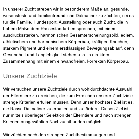
i
u
In unserer Zucht streben wir in besonderem Maße an, gesunde,
n
l
wesensfeste und familienfreundliche Dalmatiner zu züchten, sei es
für die Familie, Hundesport, Ausstellung oder auch Zucht, die in
a
e
hohem Maße dem Rassestandart entsprechen, mit einem
r
ausdrucksstarken, harmonischen Gesamterscheinungsbild, edlem,
r
athletischem und harmonischem Körperbau, kräftigen Knochen,
starkem Pigment und einem erstklassigen Bewegungsablauf, denn
Z
Gesundheit und Langlebigkeit stehen u. a. in direktem
Zusammenhang mit einem einwandfreien, korrekten Körperbau.
u
Unsere Zuchtziele:
c
Wir versuchen unsere Zuchtziele durch wohldurchdachte Auswahl
h
der Elterntiere zu erreichen, die zum Erreichen unserer Zuchtziele
strenge Kriterien erfüllen müssen. Denn unser höchstes Ziel ist es,
t
die Rasse Dalmatiner zu erhalten und zu fördern. Dieses Ziel ist
nur mittels überlegter Selektion der Elterntiere und nach strengen
v
Kriterien ausgewählten Nachzuchthunden möglich.
o
Wir züchten nach den strengen Zuchtbestimmungen und