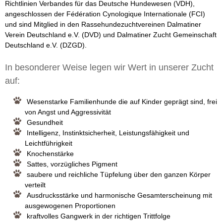
Richtlinien Verbandes für das Deutsche Hundewesen (VDH),
m
angeschlossen der Fédération Cynologique Internationale (FCI)
und sind Mitglied in den Rassehundezuchtvereinen Dalmatiner
T
Verein Deutschland e.V. (DVD) und Dalmatiner Zucht Gemeinschaft
Deutschland e.V. (DZGD).
e
In besonderer Weise legen wir Wert in unserer Zucht
u
auf:
t
Wesenstarke Familienhunde die auf Kinder geprägt sind, frei
von Angst und Aggressivität
o
Gesundheit
Intelligenz, Instinktsicherheit, Leistungsfähigkeit und
b
Leichtführigkeit
Knochenstärke
u
Sattes, vorzügliches Pigment
saubere und reichliche Tüpfelung über den ganzen Körper
r
verteilt
Ausdrucksstärke und harmonische Gesamterscheinung mit
g
ausgewogenen Proportionen
kraftvolles Gangwerk in der richtigen Trittfolge
e