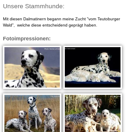
a
Unsere Stammhunde:
t
Mit diesen Dalmatinern begann meine Zucht "vom Teutoburger
Wald", welche diese entscheidend geprägt haben.
i
Fotoimpressionen:
n
e
r
w
e
l
p
e