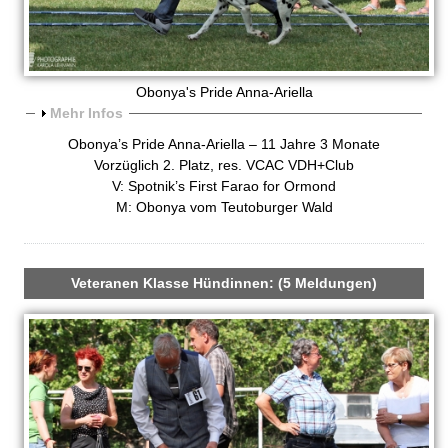
Obonya's Pride Anna-Ariella
A
Mehr Infos
n
Obonya’s Pride Anna-Ariella – 11 Jahre 3 Monate
z
Vorzüglich 2. Platz, res. VCAC VDH+Club
e
V: Spotnik’s First Farao for Ormond
i
M: Obonya vom Teutoburger Wald
g
e
n
Veteranen Klasse Hündinnen: (5 Meldungen)