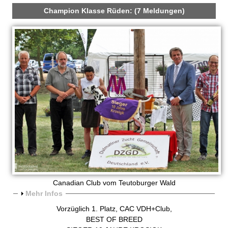
m
Champion Klasse Rüden: (7 Meldungen)
T
e
u
t
o
b
u
r
Canadian Club vom Teutoburger Wald
A
Mehr Infos
g
n
Vorzüglich 1. Platz, CAC VDH+Club,
z
BEST OF BREED
e
e