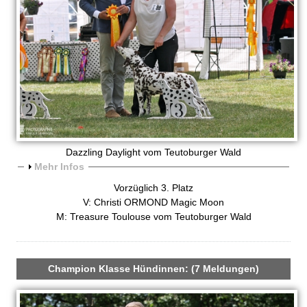
Dazzling Daylight vom Teutoburger Wald
A
Mehr Infos
n
Vorzüglich 3. Platz
z
V: Christi ORMOND Magic Moon
e
M: Treasure Toulouse vom Teutoburger Wald
i
g
e
n
Champion Klasse Hündinnen: (7 Meldungen)