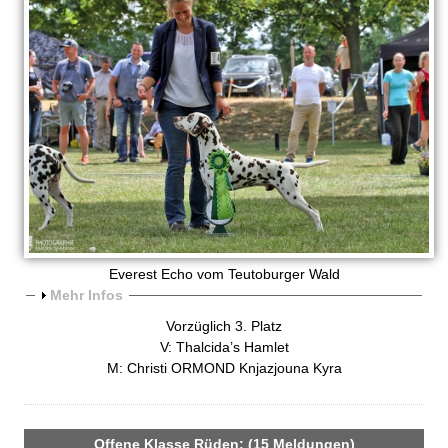
Everest Echo vom Teutoburger Wald
A
Mehr Infos
n
Vorzüglich 3. Platz
z
V: Thalcida’s Hamlet
e
M: Christi ORMOND Knjazjouna Kyra
i
g
e
n
Offene Klasse Rüden: (15 Meldungen)