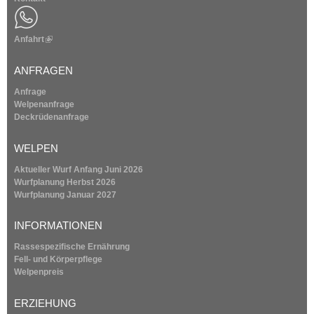
Anfahrt
(
l
i
ANFRAGEN
n
k
Anfrage
i
Welpenanfrage
s
Deckrüdenanfrage
e
x
WELPEN
t
e
Aktueller Wurf Anfang Juni 2026
r
Wurfplanung
Herbst 2026
n
Wurfplanung
Januar 2027
a
l
INFORMATIONEN
)
Rassespezifische Ernährung
Fell- und Körperpflege
Welpenpreis
ERZIEHUNG