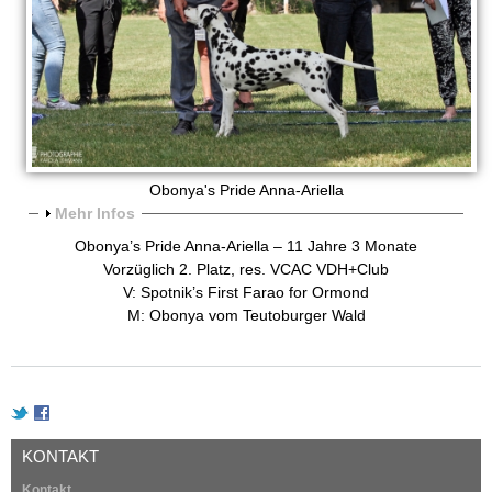
Obonya's Pride Anna-Ariella
A
Mehr Infos
n
Obonya’s Pride Anna-Ariella – 11 Jahre 3 Monate
z
Vorzüglich 2. Platz, res. VCAC VDH+Club
e
V: Spotnik’s First Farao for Ormond
i
M: Obonya vom Teutoburger Wald
g
e
n
KONTAKT
Kontakt