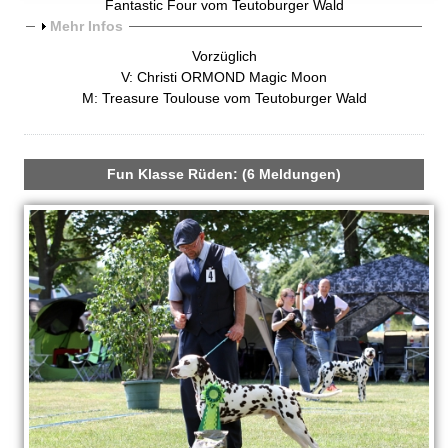
Fantastic Four vom Teutoburger Wald
A
Mehr Infos
n
Vorzüglich
z
V: Christi ORMOND Magic Moon
e
M: Treasure Toulouse vom Teutoburger Wald
i
g
e
n
Fun Klasse Rüden: (6 Meldungen)