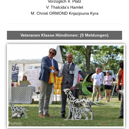
Vorzüglich 4. Platz
z
V: Thalcida’s Hamlet
e
M: Christi ORMOND Knjazjouna Kyra
i
g
e
n
Veteranen Klasse Hündinnen: (5 Meldungen)