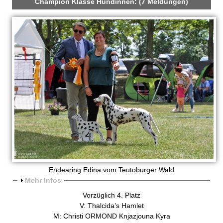
n
Champion Klasse Hündinnen: (7 Meldungen)
Endearing Edina vom Teutoburger Wald
A
Mehr Infos
n
Vorzüglich 4. Platz
z
V: Thalcida’s Hamlet
e
M: Christi ORMOND Knjazjouna Kyra
i