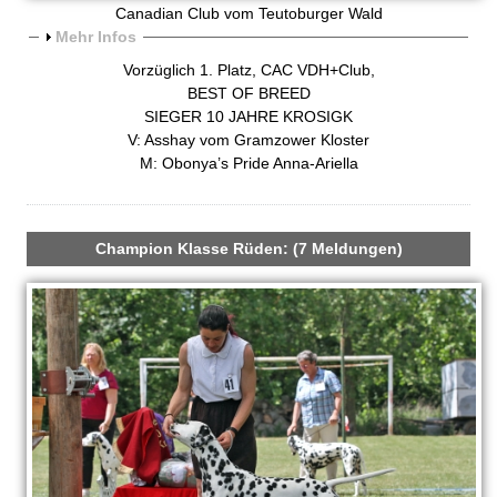
a
Canadian Club vom Teutoburger Wald
A
Mehr Infos
t
n
Vorzüglich 1. Platz, CAC VDH+Club,
z
BEST OF BREED
i
e
SIEGER 10 JAHRE KROSIGK
i
V: Asshay vom Gramzower Kloster
n
g
M: Obonya’s Pride Anna-Ariella
e
e
n
r
Champion Klasse Rüden: (7 Meldungen)
w
e
l
p
e