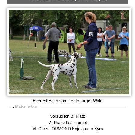
Everest Echo vom Teutoburger Wald
A
Mehr Infos
n
Vorzüglich 3. Platz
z
V: Thalcida’s Hamlet
e
M: Christi ORMOND Knjazjouna Kyra
i