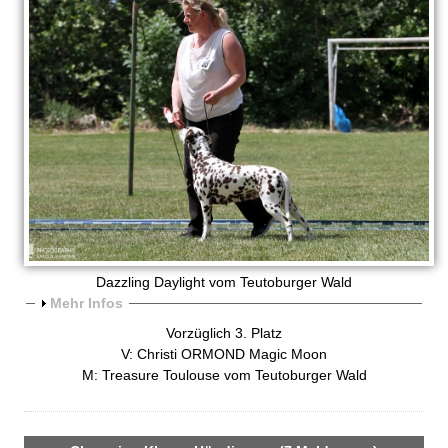
Dazzling Daylight vom Teutoburger Wald
A
Mehr Infos
n
Vorzüglich 3. Platz
z
V: Christi ORMOND Magic Moon
e
M: Treasure Toulouse vom Teutoburger Wald
i
g
e