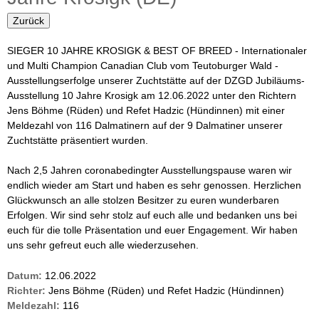
i
u
Zurück
n
l
SIEGER 10 JAHRE KROSIGK & BEST OF BREED - Internationaler
a
e
und Multi Champion Canadian Club vom Teutoburger Wald -
r
Ausstellungserfolge unserer Zuchtstätte auf der DZGD Jubiläums-
r
Ausstellung 10 Jahre Krosigk am 12.06.2022 unter den Richtern
Jens Böhme (Rüden) und Refet Hadzic (Hündinnen) mit einer
Z
Meldezahl von 116 Dalmatinern auf der 9 Dalmatiner unserer
Zuchtstätte präsentiert wurden.
u
Nach 2,5 Jahren coronabedingter Ausstellungspause waren wir
c
endlich wieder am Start und haben es sehr genossen. Herzlichen
Glückwunsch an alle stolzen Besitzer zu euren wunderbaren
h
Erfolgen. Wir sind sehr stolz auf euch alle und bedanken uns bei
euch für die tolle Präsentation und euer Engagement. Wir haben
t
uns sehr gefreut euch alle wiederzusehen.
v
Datum:
12.06.2022
Richter:
Jens Böhme (Rüden) und Refet Hadzic (Hündinnen)
o
Meldezahl:
116