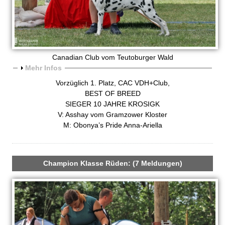
n
V
D
Canadian Club vom Teutoburger Wald
A
Mehr Infos
H
n
Vorzüglich 1. Platz, CAC VDH+Club,
z
BEST OF BREED
-
e
SIEGER 10 JAHRE KROSIGK
i
V: Asshay vom Gramzower Kloster
Z
g
M: Obonya’s Pride Anna-Ariella
e
u
n
c
Champion Klasse Rüden: (7 Meldungen)
h
t
s