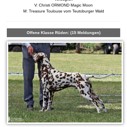
z
V: Christi ORMOND Magic Moon
e
M: Treasure Toulouse vom Teutoburger Wald
i
g
e
n
Offene Klasse Rüden: (15 Meldungen)