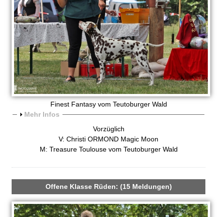
e
i
t
1
9
Finest Fantasy vom Teutoburger Wald
A
Mehr Infos
9
n
Vorzüglich
z
4
V: Christi ORMOND Magic Moon
e
M: Treasure Toulouse vom Teutoburger Wald
i
g
e
n
Offene Klasse Rüden: (15 Meldungen)