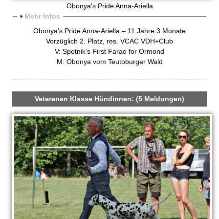
Obonya's Pride Anna-Ariella
A
Mehr Infos
n
Obonya’s Pride Anna-Ariella – 11 Jahre 3 Monate
z
Vorzüglich 2. Platz, res. VCAC VDH+Club
e
V: Spotnik’s First Farao for Ormond
i
M: Obonya vom Teutoburger Wald
g
e
n
Veteranen Klasse Hündinnen: (5 Meldungen)