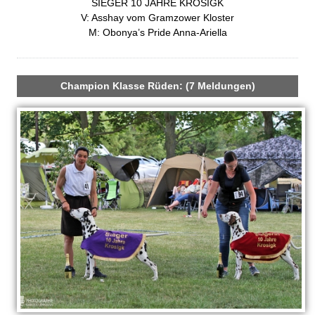
SIEGER 10 JAHRE KROSIGK
i
V: Asshay vom Gramzower Kloster
r
g
M: Obonya’s Pride Anna-Ariella
e
W
n
a
Champion Klasse Rüden: (7 Meldungen)
l
d
-
D
a
l
m