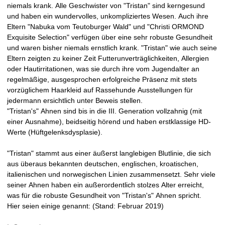
niemals krank. Alle Geschwister von "Tristan" sind kerngesund
e
und haben ein wundervolles, unkompliziertes Wesen. Auch ihre
Eltern "Nabuka vom Teutoburger Wald" und "Christi ORMOND
i
Exquisite Selection" verfügen über eine sehr robuste Gesundheit
und waren bisher niemals ernstlich krank. "Tristan" wie auch seine
t
Eltern zeigten zu keiner Zeit Futterunverträglichkeiten, Allergien
oder Hautirritationen, was sie durch ihre vom Jugendalter an
1
regelmäßige, ausgesprochen erfolgreiche Präsenz mit stets
vorzüglichem Haarkleid auf Rassehunde Ausstellungen für
9
jedermann ersichtlich unter Beweis stellen.
"Tristan's" Ahnen sind bis in die III. Generation vollzahnig (mit
9
einer Ausnahme), beidseitig hörend und haben erstklassige HD-
Werte (Hüftgelenksdysplasie).
4
"Tristan" stammt aus einer äußerst langlebigen Blutlinie, die sich
aus überaus bekannten deutschen, englischen, kroatischen,
italienischen und norwegischen Linien zusammensetzt. Sehr viele
seiner Ahnen haben ein außerordentlich stolzes Alter erreicht,
was für die robuste Gesundheit von "Tristan's" Ahnen spricht.
Hier seien einige genannt: (Stand: Februar 2019)