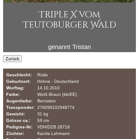
i
u
Triple X vom
n
l
Teutoburger Wald
a
e
r
r
genannt
Tristan
Z
Zurück
u
Geschlecht:
Rüde
c
Geburtsort:
Hohne - Deutschland
Wurftag:
14.10.2010
h
Farbe:
Weiß-Braun (bb/EE)
Augenfarbe:
Bernstein
t
Transponder:
276098102948774
Gewicht:
31 kg
v
Grösse ca.:
59 cm
Pedigree-Nr:
VDH/DZB 28718
o
Züchter:
Karola Lehmann