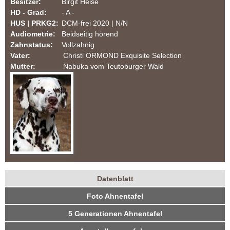
Besitzer:
Birgit Heise
m
HD - Grad:
- A -
HUS | PRKG2:
DCM-frei 2020 | N/N
T
Audiometrie:
Beidseitig hörend
Zahnstatus:
Vollzahnig
e
Vater:
Christi ORMOND Exquisite Selection
Mutter:
Nabuka vom Teutoburger Wald
u
t
o
b
u
Datenblatt
r
H
(
Foto Ahnentafel
a
u
g
k
5 Generationen Ahnentafel
n
t
e