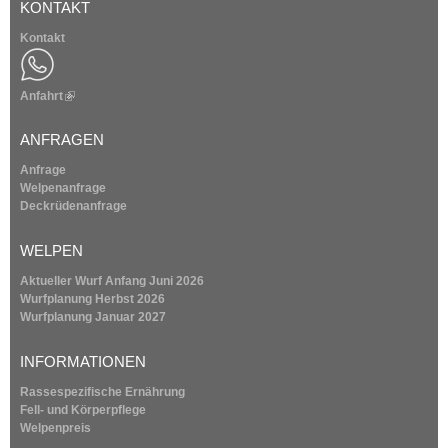
KONTAKT
Kontakt
Anfahrt
(
l
i
ANFRAGEN
n
k
Anfrage
i
Welpenanfrage
s
Deckrüdenanfrage
e
x
WELPEN
t
e
Aktueller Wurf Anfang Juni 2026
r
Wurfplanung
Herbst 2026
n
Wurfplanung
Januar 2027
a
l
INFORMATIONEN
)
Rassespezifische Ernährung
Fell- und Körperpflege
Welpenpreis