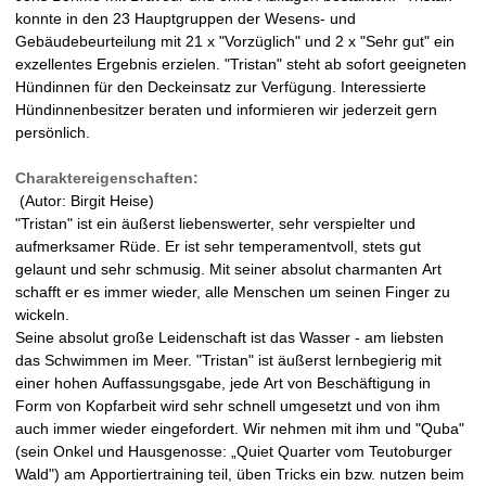
konnte in den 23 Hauptgruppen der Wesens- und
Gebäudebeurteilung mit 21 x "Vorzüglich" und 2 x "Sehr gut" ein
exzellentes Ergebnis erzielen. "Tristan" steht ab sofort geeigneten
Hündinnen für den Deckeinsatz zur Verfügung. Interessierte
Hündinnenbesitzer beraten und informieren wir jederzeit gern
persönlich.
Charaktereigenschaften:
(Autor: Birgit Heise)
"Tristan" ist ein äußerst liebenswerter, sehr verspielter und
aufmerksamer Rüde. Er ist sehr temperamentvoll, stets gut
gelaunt und sehr schmusig. Mit seiner absolut charmanten Art
schafft er es immer wieder, alle Menschen um seinen Finger zu
wickeln.
Seine absolut große Leidenschaft ist das Wasser - am liebsten
das Schwimmen im Meer. "Tristan" ist äußerst lernbegierig mit
einer hohen Auffassungsgabe, jede Art von Beschäftigung in
Form von Kopfarbeit wird sehr schnell umgesetzt und von ihm
auch immer wieder eingefordert. Wir nehmen mit ihm und "Quba"
(sein Onkel und Hausgenosse: „Quiet Quarter vom Teutoburger
Wald") am Apportiertraining teil, üben Tricks ein bzw. nutzen beim