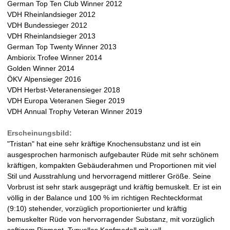
a
German Top Ten Club Winner 2012
VDH Rheinlandsieger 2012
t
VDH Bundessieger 2012
VDH Rheinlandsieger 2013
i
German Top Twenty Winner 2013
Ambiorix Trofee Winner 2014
n
Golden Winner 2014
ÖKV Alpensieger 2016
e
VDH Herbst-Veteranensieger 2018
VDH Europa Veteranen Sieger 2019
r
VDH Annual Trophy Veteran Winner 2019
w
Erscheinungsbild:
"Tristan" hat eine sehr kräftige Knochensubstanz und ist ein
e
ausgesprochen harmonisch aufgebauter Rüde mit sehr schönem
kräftigen, kompakten Gebäuderahmen und Proportionen mit viel
l
Stil und Ausstrahlung und hervorragend mittlerer Größe. Seine
Vorbrust ist sehr stark ausgeprägt und kräftig bemuskelt. Er ist ein
p
völlig in der Balance und 100 % im richtigen Rechteckformat
(9:10) stehender, vorzüglich proportionierter und kräftig
e
bemuskelter Rüde von hervorragender Substanz, mit vorzüglich
saftigem Pigment. Typvolles Kopfmodell mit voll