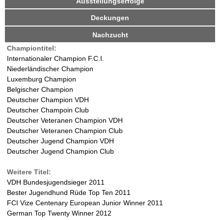
Ausstellungserfolge
i
d
v
r
Deckungen
e
r
Nachzucht
W
R
Championtitel:
e
a
Internationaler Champion F.C.I.
i
Niederländischer Champion
t
l
Luxemburg Champion
e
Belgischer Champion
r
d
Deutscher Champion VDH
)
Deutscher Champoin Club
-
Deutscher Veteranen Champion VDH
Deutscher Veteranen Champion Club
D
Deutscher Jugend Champion VDH
Deutscher Jugend Champion Club
a
Weitere Titel:
l
VDH Bundesjugendsieger 2011
Bester Jugendhund Rüde Top Ten 2011
m
FCI Vize Centenary European Junior Winner 2011
German Top Twenty Winner 2012