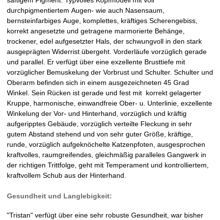
n
durchpigmentiertem Augen- wie auch Nasensaum,
bernsteinfarbiges Auge, komplettes, kräftiges Scherengebiss,
V
korrekt angesetzte und getragene marmorierte Behänge,
trockener, edel aufgesetzter Hals, der schwungvoll in den stark
D
ausgeprägten Widerrist übergeht. Vorderläufe vorzüglich gerade
und parallel. Er verfügt über eine exzellente Brusttiefe mit
H
vorzüglicher Bemuskelung der Vorbrust und Schulter. Schulter und
Oberarm befinden sich in einem ausgezeichneten 45 Grad
-
Winkel. Sein Rücken ist gerade und fest mit korrekt gelagerter
Kruppe, harmonische, einwandfreie Ober- u. Unterlinie, exzellente
Z
Winkelung der Vor- und Hinterhand, vorzüglich und kräftig
aufgeripptes Gebäude, vorzüglich verteilte Fleckung in sehr
u
gutem Abstand stehend und von sehr guter Größe, kräftige,
runde, vorzüglich aufgeknöchelte Katzenpfoten, ausgesprochen
c
kraftvolles, raumgreifendes, gleichmäßig paralleles Gangwerk in
der richtigen Trittfolge, geht mit Temperament und kontrolliertem,
h
kraftvollem Schub aus der Hinterhand.
t
Gesundheit und Langlebigkeit:
s
"Tristan" verfügt über eine sehr robuste Gesundheit, war bisher