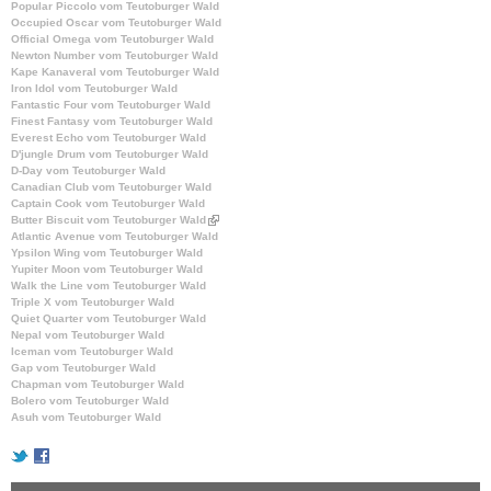
Popular Piccolo vom Teutoburger Wald
Occupied Oscar vom Teutoburger Wald
Official Omega vom Teutoburger Wald
Newton Number vom Teutoburger Wald
Kape Kanaveral vom Teutoburger Wald
Iron Idol vom Teutoburger Wald
Fantastic Four vom Teutoburger Wald
Finest Fantasy vom Teutoburger Wald
Everest Echo vom Teutoburger Wald
D'jungle Drum vom Teutoburger Wald
D-Day vom Teutoburger Wald
Canadian Club vom Teutoburger Wald
Captain Cook vom Teutoburger Wald
Butter Biscuit vom Teutoburger Wald
(
Atlantic Avenue vom Teutoburger Wald
l
Ypsilon Wing vom Teutoburger Wald
i
Yupiter Moon vom Teutoburger Wald
n
Walk the Line vom Teutoburger Wald
k
Triple X vom Teutoburger Wald
i
Quiet Quarter vom Teutoburger Wald
s
Nepal vom Teutoburger Wald
e
Iceman vom Teutoburger Wald
x
Gap vom Teutoburger Wald
t
Chapman vom Teutoburger Wald
e
Bolero vom Teutoburger Wald
r
Asuh vom Teutoburger Wald
n
a
l
)