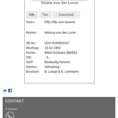
Ondra von der Lunie
n
Info
Titel
Datenblatt
V
Vater:
Fifty-Fifty vom Isareck
D
Mutter:
Hibisca von der Lunie
H
ZB Nr.:
VDH 92/0850337
Wurftag:
16.02.1992
-
Farbe:
Weiß-Schwarz (Bb/EE)
HD:
- A -
Z
AEP:
Beidseitig hörend
Gebiss:
Vollzahnig
u
Besitzer:
B. Lange & K. Lehmann
c
h
KONTAKT
t
Kontakt
s