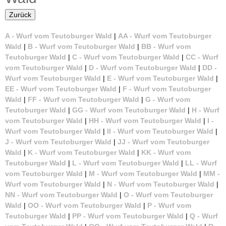
i
u
Zurück
n
l
A - Wurf vom Teutoburger Wald
|
AA - Wurf vom Teutoburger
a
e
Wald
|
B - Wurf vom Teutoburger Wald
|
BB - Wurf vom
r
Teutoburger Wald
|
C - Wurf vom Teutoburger Wald
|
CC - Wurf
r
vom Teutoburger Wald
|
D - Wurf vom Teutoburger Wald
|
DD -
Wurf vom Teutoburger Wald
|
E - Wurf vom Teutoburger Wald
|
Z
EE - Wurf vom Teutoburger Wald
|
F - Wurf vom Teutoburger
Wald
|
FF - Wurf vom Teutoburger Wald
|
G - Wurf vom
u
Teutoburger Wald
|
GG - Wurf vom Teutoburger Wald
|
H - Wurf
vom Teutoburger Wald
|
HH - Wurf vom Teutoburger Wald
|
I -
c
Wurf vom Teutoburger Wald
|
II - Wurf vom Teutoburger Wald
|
J - Wurf vom Teutoburger Wald
|
JJ - Wurf vom Teutoburger
h
Wald
|
K - Wurf vom Teutoburger Wald
|
KK - Wurf vom
Teutoburger Wald
|
L - Wurf vom Teutoburger Wald
|
LL - Wurf
t
vom Teutoburger Wald
|
M - Wurf vom Teutoburger Wald
|
MM -
Wurf vom Teutoburger Wald
|
N - Wurf vom Teutoburger Wald
|
v
NN - Wurf vom Teutoburger Wald
|
O - Wurf vom Teutoburger
Wald
|
OO - Wurf vom Teutoburger Wald
|
P - Wurf vom
o
Teutoburger Wald
|
PP - Wurf vom Teutoburger Wald
|
Q - Wurf