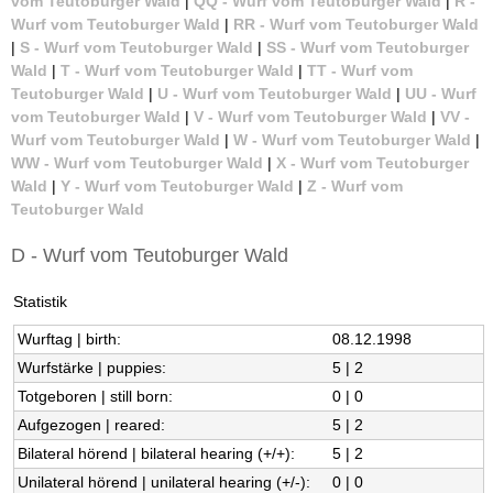
vom Teutoburger Wald
|
QQ - Wurf vom Teutoburger Wald
|
R -
m
Wurf vom Teutoburger Wald
|
RR - Wurf vom Teutoburger Wald
|
S - Wurf vom Teutoburger Wald
|
SS - Wurf vom Teutoburger
T
Wald
|
T - Wurf vom Teutoburger Wald
|
TT - Wurf vom
Teutoburger Wald
|
U - Wurf vom Teutoburger Wald
|
UU - Wurf
e
vom Teutoburger Wald
|
V - Wurf vom Teutoburger Wald
|
VV -
Wurf vom Teutoburger Wald
|
W - Wurf vom Teutoburger Wald
|
u
WW - Wurf vom Teutoburger Wald
|
X - Wurf vom Teutoburger
Wald
|
Y - Wurf vom Teutoburger Wald
|
Z - Wurf vom
t
Teutoburger Wald
o
D - Wurf vom Teutoburger Wald
b
Statistik
Wurftag | birth:
08.12.1998
u
Wurfstärke | puppies:
5 | 2
r
Totgeboren | still born:
0 | 0
Aufgezogen | reared:
5 | 2
g
Bilateral hörend | bilateral hearing (+/+):
5 | 2
Unilateral hörend | unilateral hearing (+/-):
0 | 0
e