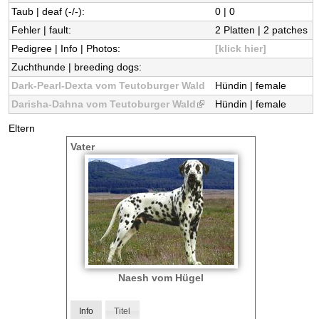
Taub | deaf (-/-):
0 | 0
r
Fehler | fault:
2 Platten | 2 patches
Pedigree | Info | Photos:
[klick hier]
W
Zuchthunde | breeding dogs:
a
Dark-Pearl-Dexta vom Teutoburger Wald
Hündin | female
Darisha-Dahna vom Teutoburger Wald
(
Hündin | female
l
l
Eltern
i
d
Vater
n
k
-
i
s
D
e
x
a
t
e
l
r
Naesh vom Hügel
n
m
a
Info
Titel
l