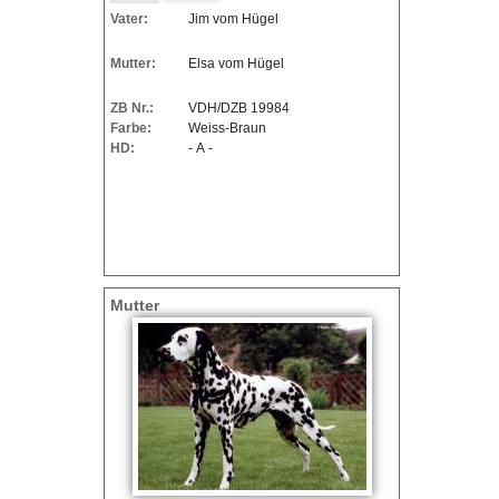
a
)
Vater:
Jim vom Hügel
t
Mutter:
Elsa vom Hügel
i
ZB Nr.:
VDH/DZB 19984
Farbe:
Weiss-Braun
n
HD:
- A -
e
r
w
Mutter
e
l
p
e