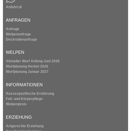
Anfahrt
(
e
l
i
ANFRAGEN
i
n
k
Anfrage
i
t
Welpenanfrage
s
Deckrüdenanfrage
e
1
x
WELPEN
t
9
e
Aktueller Wurf Anfang Juni 2026
r
Wurfplanung
Herbst 2026
n
9
Wurfplanung
Januar 2027
a
l
4
INFORMATIONEN
)
Rassespezifische Ernährung
Fell- und Körperpflege
Welpenpreis
ERZIEHUNG
Artgerechte Erziehung