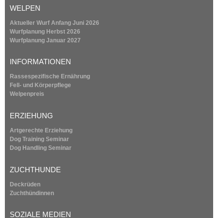
x
WELPEN
t
e
Aktueller Wurf Anfang Juni 2026
r
Wurfplanung
Herbst 2026
n
Wurfplanung
Januar 2027
a
l
INFORMATIONEN
)
Rassespezifische Ernährung
Fell- und Körperpflege
Welpenpreis
ERZIEHUNG
Artgerechte Erziehung
Dog Training Seminar
Dog Handling Seminar
ZUCHTHUNDE
Deckrüden
Zuchthündinnen
SOZIALE MEDIEN