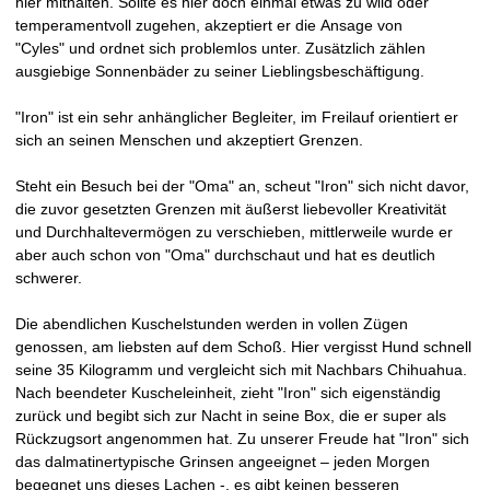
hier mithalten. Sollte es hier doch einmal etwas zu wild oder
temperamentvoll zugehen, akzeptiert er die Ansage von
"Cyles" und ordnet sich problemlos unter. Zusätzlich zählen
ausgiebige Sonnenbäder zu seiner Lieblingsbeschäftigung.
"Iron" ist ein sehr anhänglicher Begleiter, im Freilauf orientiert er
sich an seinen Menschen und akzeptiert Grenzen.
Steht ein Besuch bei der "Oma" an, scheut "Iron" sich nicht davor,
die zuvor gesetzten Grenzen mit äußerst liebevoller Kreativität
und Durchhaltevermögen zu verschieben, mittlerweile wurde er
aber auch schon von "Oma" durchschaut und hat es deutlich
schwerer.
Die abendlichen Kuschelstunden werden in vollen Zügen
genossen, am liebsten auf dem Schoß. Hier vergisst Hund schnell
seine 35 Kilogramm und vergleicht sich mit Nachbars Chihuahua.
Nach beendeter Kuscheleinheit, zieht "Iron" sich eigenständig
zurück und begibt sich zur Nacht in seine Box, die er super als
Rückzugsort angenommen hat. Zu unserer Freude hat "Iron" sich
das dalmatinertypische Grinsen angeeignet – jeden Morgen
begegnet uns dieses Lachen -, es gibt keinen besseren