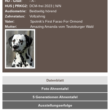
HD - Grad:
- A -
m
HUS | PRKG2:
DCM-frei 2023 | N/N
Audiometrie:
Beidseitig hörend
T
Zahnstatus:
Vollzahnig
Vater:
Spotnik's First Farao For Ormond
e
Mutter:
Amazing Amanda vom Teutoburger Wald
u
t
o
b
u
Datenblatt
H
(
r
Foto Ahnentafel
a
u
k
5 Generationen Ahnentafel
g
n
t
Ausstellungserfolge
i
d
e