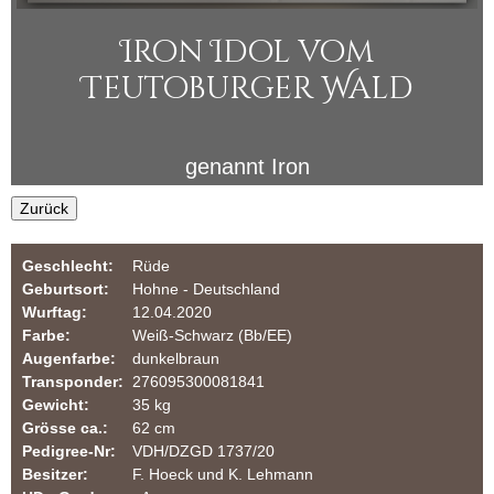
i
u
Iron Idol vom
n
l
Teutoburger Wald
a
e
r
r
genannt
Iron
Z
Zurück
u
Geschlecht:
Rüde
c
Geburtsort:
Hohne - Deutschland
Wurftag:
12.04.2020
h
Farbe:
Weiß-Schwarz (Bb/EE)
Augenfarbe:
dunkelbraun
t
Transponder:
276095300081841
Gewicht:
35 kg
v
Grösse ca.:
62 cm
Pedigree-Nr:
VDH/DZGD 1737/20
o
Besitzer:
F. Hoeck und K. Lehmann