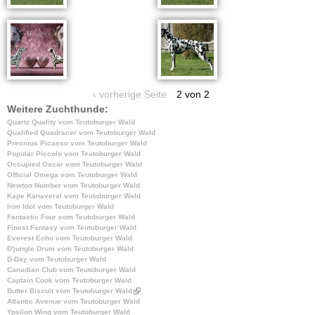
‹ vorherige Seite
2 von 2
Weitere Zuchthunde:
Quartz Quality vom Teutoburger Wald
Qualified Quadracer vom Teutoburger Wald
Precious Picasso vom Teutoburger Wald
Popular Piccolo vom Teutoburger Wald
Occupied Oscar vom Teutoburger Wald
Official Omega vom Teutoburger Wald
Newton Number vom Teutoburger Wald
Kape Kanaveral vom Teutoburger Wald
Iron Idol vom Teutoburger Wald
Fantastic Four vom Teutoburger Wald
Finest Fantasy vom Teutoburger Wald
Everest Echo vom Teutoburger Wald
D'jungle Drum vom Teutoburger Wald
D-Day vom Teutoburger Wald
Canadian Club vom Teutoburger Wald
Captain Cook vom Teutoburger Wald
Butter Biscuit vom Teutoburger Wald
(
Atlantic Avenue vom Teutoburger Wald
l
Ypsilon Wing vom Teutoburger Wald
i