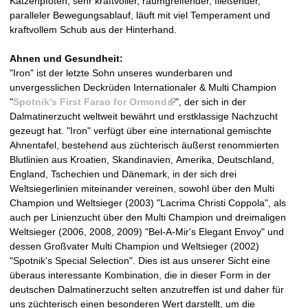
Katzenpfoten, sehr kraftvoller, raumgreifender, fließender,
a
paralleler Bewegungsablauf, läuft mit viel Temperament und
kraftvollem Schub aus der Hinterhand.
t
Ahnen und Gesundheit:
i
"Iron" ist der letzte Sohn unseres wunderbaren und
unvergesslichen Deckrüden Internationaler & Multi Champion
n
"
Spotnik’s First Farao for Ormond
(
", der sich in der
Dalmatinerzucht weltweit bewährt und erstklassige Nachzucht
l
e
gezeugt hat. "Iron" verfügt über eine international gemischte
i
Ahnentafel, bestehend aus züchterisch äußerst renommierten
n
r
Blutlinien aus Kroatien, Skandinavien, Amerika, Deutschland,
k
England, Tschechien und Dänemark, in der sich drei
i
w
Weltsiegerlinien miteinander vereinen, sowohl über den Multi
s
Champion und Weltsieger (2003) "Lacrima Christi Coppola", als
e
e
auch per Linienzucht über den Multi Champion und dreimaligen
x
Weltsieger (2006, 2008, 2009) "Bel-A-Mir's Elegant Envoy" und
t
l
dessen Großvater Multi Champion und Weltsieger (2002)
e
"Spotnik's Special Selection". Dies ist aus unserer Sicht eine
r
p
überaus interessante Kombination, die in dieser Form in der
n
deutschen Dalmatinerzucht selten anzutreffen ist und daher für
a
e
uns züchterisch einen besonderen Wert darstellt, um die
l