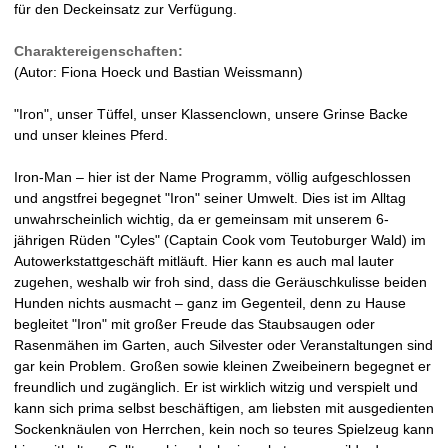
für den Deckeinsatz zur Verfügung.
e
Charaktereigenschaften:
(Autor: Fiona Hoeck und Bastian Weissmann)
i
"Iron", unser Tüffel, unser Klassenclown, unsere Grinse Backe
t
und unser kleines Pferd.
1
Iron-Man – hier ist der Name Programm, völlig aufgeschlossen
und angstfrei begegnet "Iron" seiner Umwelt. Dies ist im Alltag
9
unwahrscheinlich wichtig, da er gemeinsam mit unserem 6-
jährigen Rüden "Cyles" (Captain Cook vom Teutoburger Wald) im
9
Autowerkstattgeschäft mitläuft. Hier kann es auch mal lauter
zugehen, weshalb wir froh sind, dass die Geräuschkulisse beiden
4
Hunden nichts ausmacht – ganz im Gegenteil, denn zu Hause
begleitet "Iron" mit großer Freude das Staubsaugen oder
Rasenmähen im Garten, auch Silvester oder Veranstaltungen sind
gar kein Problem. Großen sowie kleinen Zweibeinern begegnet er
freundlich und zugänglich. Er ist wirklich witzig und verspielt und
kann sich prima selbst beschäftigen, am liebsten mit ausgedienten
Sockenknäulen von Herrchen, kein noch so teures Spielzeug kann