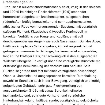
v
Erscheinungsbild:
e
"Iron" ist ein äußerst charismatischer & edler, völlig in der Balance
r
r
und 100 % im richtigen Reckeckformat (10:9) stehender,
R
harmonisch aufgebauter, knochenstarker, ausgesprochen
W
e
rüdenhafter, kräftig bemuskelter und sehr ausdrucksstarker,
i
athletischer Rüde von hervorragender Substanz, mit vorzüglich
a
t
saftigem Pigment. Klassisches & typvolles Kopfmodell im
e
korrekten Verhältnis von Fang- und Kopflänge mit voll
l
r
durchpigmentiertem Augen- wie auch Nasensaum. Dunkles Auge,
)
kräftiges komplettes Scherengebiss, korrekt angesetzte und
d
getragene, marmorierte Behänge, trockener, edel aufgesetzter,
langer und kräftiger Hals, der schwungvoll in den ausgeprägten
-
Widerrist übergeht. Er verfügt über eine vorzügliche Brusttiefe mit
erstklassiger Bemuskelung der Vorbrust und Schulter. Sein
D
Rücken ist gerade und fest mit einer vorzüglichen Kruppenlage,
Ober- u. Unterlinie und ausgesprochen korrekter Rutenhaltung
a
sowohl im Stand als auch in der Bewegung, vorzüglich und kräftig
aufgeripptes Gebäude, sehr gute Fleckverteilung von
l
ausgezeichneter Größe mit etwas Sprenkel, teilweise
ineinanderlaufend, sehr gute Vorhand- und vorzügliche
m
Hinterhandwinkelung, kräftige, runde, vorzüglich aufgeknöchelte