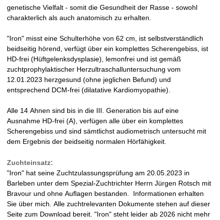
genetische Vielfalt - somit die Gesundheit der Rasse - sowohl
)
n
charakterlich als auch anatomisch zu erhalten.
V
"Iron" misst eine Schulterhöhe von 62 cm, ist selbstverständlich
beidseitig hörend, verfügt über ein komplettes Scherengebiss, ist
D
HD-frei (Hüftgelenksdysplasie), lemonfrei und ist gemäß
zuchtprophylaktischer Herzultraschalluntersuchung vom
H
12.01.2023 herzgesund (ohne jeglichen Befund) und
entsprechend DCM-frei (dilatative Kardiomyopathie).
-
Alle 14 Ahnen sind bis in die III. Generation bis auf eine
Z
Ausnahme HD-frei (A), verfügen alle über ein komplettes
Scherengebiss und sind sämtlichst audiometrisch untersucht mit
u
dem Ergebnis der beidseitig normalen Hörfähigkeit.
c
Zuchteinsatz:
"Iron" hat seine Zuchtzulassungsprüfung am 20.05.2023 in
h
Barleben unter dem Spezial-Zuchtrichter Herrn Jürgen Rotsch mit
Bravour und ohne Auflagen bestanden. Informationen erhalten
t
Sie über mich. Alle zuchtrelevanten Dokumente stehen auf dieser
Seite zum Download bereit. "Iron" steht leider ab 2026 nicht mehr
s