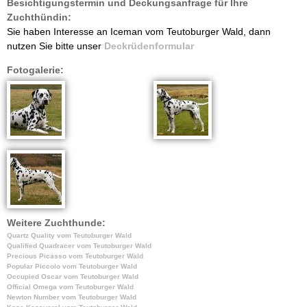
Besichtigungstermin und Deckungsanfrage für Ihre
Zuchthündin:
e
Sie haben Interesse an Iceman vom Teutoburger Wald, dann
nutzen Sie bitte unser
Deckrüdenformular
i
Fotogalerie:
t
1
9
9
4
Weitere Zuchthunde:
Quartz Quality vom Teutoburger Wald
Qualified Quadracer vom Teutoburger Wald
Precious Picasso vom Teutoburger Wald
Popular Piccolo vom Teutoburger Wald
Occupied Oscar vom Teutoburger Wald
Official Omega vom Teutoburger Wald
Newton Number vom Teutoburger Wald