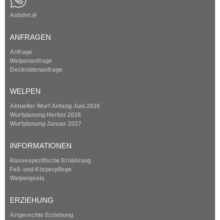
Anfahrt
(
l
i
ANFRAGEN
n
k
Anfrage
i
Welpenanfrage
s
Deckrüdenanfrage
e
x
WELPEN
t
e
Aktueller Wurf Anfang Juni 2026
r
Wurfplanung
Herbst 2026
n
Wurfplanung
Januar 2027
a
l
INFORMATIONEN
)
Rassespezifische Ernährung
Fell- und Körperpflege
Welpenpreis
ERZIEHUNG
Artgerechte Erziehung