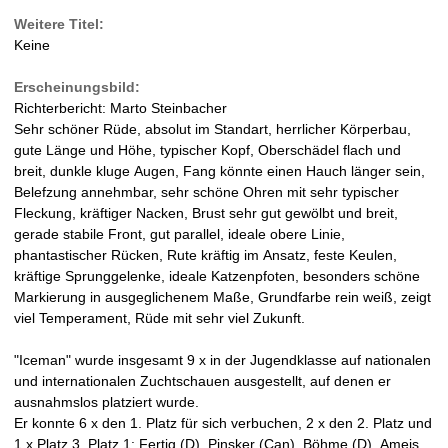
v
Weitere Titel:
e
r
Keine
r
R
W
Erscheinungsbild:
e
Richterbericht: Marto Steinbacher
i
a
Sehr schöner Rüde, absolut im Standart, herrlicher Körperbau,
t
gute Länge und Höhe, typischer Kopf, Oberschädel flach und
e
l
breit, dunkle kluge Augen, Fang könnte einen Hauch länger sein,
r
Belefzung annehmbar, sehr schöne Ohren mit sehr typischer
)
d
Fleckung, kräftiger Nacken, Brust sehr gut gewölbt und breit,
gerade stabile Front, gut parallel, ideale obere Linie,
-
phantastischer Rücken, Rute kräftig im Ansatz, feste Keulen,
kräftige Sprunggelenke, ideale Katzenpfoten, besonders schöne
D
Markierung in ausgeglichenem Maße, Grundfarbe rein weiß, zeigt
viel Temperament, Rüde mit sehr viel Zukunft.
a
"Iceman" wurde insgesamt 9 x in der Jugendklasse auf nationalen
l
und internationalen Zuchtschauen ausgestellt, auf denen er
ausnahmslos platziert wurde.
m
Er konnte 6 x den 1. Platz für sich verbuchen, 2 x den 2. Platz und
1 x Platz 3. Platz 1: Fertig (D), Pinsker (Can), Böhme (D), Ameis