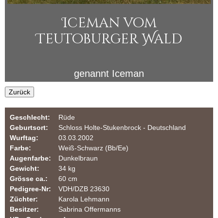
i
u
Iceman vom
n
l
Teutoburger Wald
a
e
r
r
genannt
Iceman
Z
Zurück
u
Geschlecht:
Rüde
c
Geburtsort:
Schloss Holte-Stukenbrock - Deutschland
Wurftag:
03.03.2002
h
Farbe:
Weiß-Schwarz (Bb/Ee)
Augenfarbe:
Dunkelbraun
t
Gewicht:
34 kg
Grösse ca.:
60 cm
v
Pedigree-Nr:
VDH/DZB 23630
Züchter:
Karola Lehmann
o
Besitzer:
Sabrina Offermanns