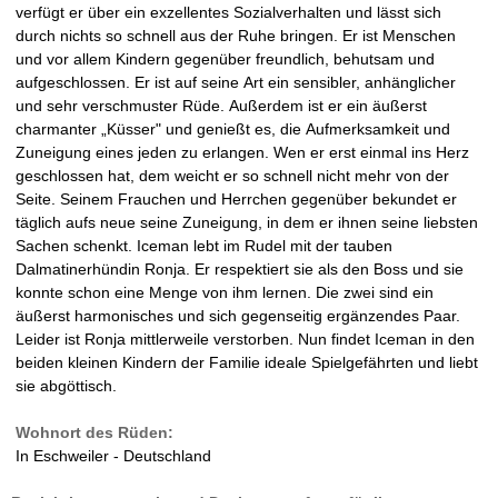
verfügt er über ein exzellentes Sozialverhalten und lässt sich
n
durch nichts so schnell aus der Ruhe bringen. Er ist Menschen
und vor allem Kindern gegenüber freundlich, behutsam und
V
aufgeschlossen. Er ist auf seine Art ein sensibler, anhänglicher
und sehr verschmuster Rüde. Außerdem ist er ein äußerst
D
charmanter „Küsser" und genießt es, die Aufmerksamkeit und
Zuneigung eines jeden zu erlangen. Wen er erst einmal ins Herz
H
geschlossen hat, dem weicht er so schnell nicht mehr von der
Seite. Seinem Frauchen und Herrchen gegenüber bekundet er
-
täglich aufs neue seine Zuneigung, in dem er ihnen seine liebsten
Sachen schenkt. Iceman lebt im Rudel mit der tauben
Z
Dalmatinerhündin Ronja. Er respektiert sie als den Boss und sie
konnte schon eine Menge von ihm lernen. Die zwei sind ein
u
äußerst harmonisches und sich gegenseitig ergänzendes Paar.
Leider ist Ronja mittlerweile verstorben. Nun findet Iceman in den
c
beiden kleinen Kindern der Familie ideale Spielgefährten und liebt
sie abgöttisch.
h
Wohnort des Rüden:
t
In Eschweiler - Deutschland
s