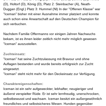
a
(D), Holtorf (D), König (D), Platz 2: Steinbacher (A), Neath-
Duggan (Engl.) Platz 3: Hummel (Nl) In der "Offenen Klasse" war
t
"Iceman" bisher mit einer Ausnahme immer platziert und konnte
auch schon eine Anwartschaft auf den Deutschen Champion für
i
sich verbuchen.
n
Nachdem Familie Offermanns vor einigen Jahren Nachwuchs
bekam, ist es ihnen leider zeitlich nicht mehr möglich gewesen
e
"Iceman" auszustellen.
r
Zuchteinsatz:
"Iceman" hat seine Zuchtzulassung mit Bravour und ohne
w
Auflagen bestanden und wurde bereits erfolgreich zur Zucht
eingesetzt.
e
"Iceman" steht nicht mehr für den Deckeinsatz zur Verfügung.
l
Charaktereigenschaften:
Iceman ist ein sehr aufgeweckter, lebhafter, neugieriger und
p
äußerst verspielter Rüde. Er ist sehr lernfreudig, unerschrocken,
selbstbewusst und wachsam. Iceman besitzt ein außergewöhnlich
e
freundliches und selbstsicheres Wesen. Hunden gegenüber