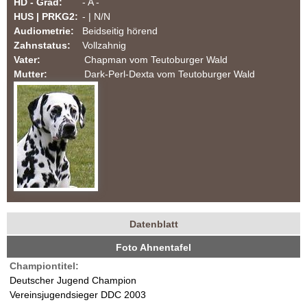
HD - Grad:
- A -
m
HUS | PRKG2:
- | N/N
Audiometrie:
Beidseitig hörend
T
Zahnstatus:
Vollzahnig
Vater:
Chapman vom Teutoburger Wald
e
Mutter:
Dark-Perl-Dexta vom Teutoburger Wald
u
t
o
b
u
Datenblatt
H
(
r
Foto Ahnentafel
a
u
Championtitel:
k
g
n
Deutscher Jugend Champion
t
Vereinsjugendsieger DDC 2003
i
d
e