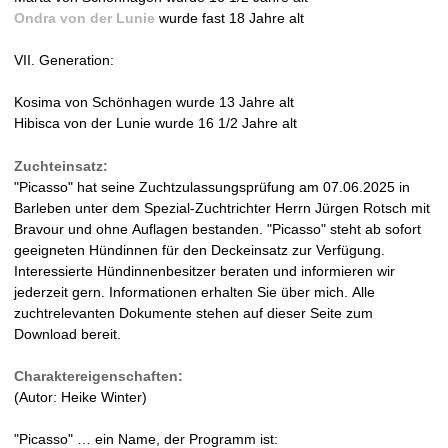
Ondra von der Lunie
wurde fast 18 Jahre alt
r
n
i
e
n
k
n
r
VII. Generation:
a
i
k
n
l
s
i
a
Kosima von Schönhagen wurde 13 Jahre alt
)
e
s
l
Hibisca von der Lunie wurde 16 1/2 Jahre alt
x
e
)
t
x
e
t
Zuchteinsatz:
r
e
"Picasso" hat seine Zuchtzulassungsprüfung am 07.06.2025 in
n
r
Barleben unter dem Spezial-Zuchtrichter Herrn Jürgen Rotsch mit
a
n
Bravour und ohne Auflagen bestanden. "Picasso" steht ab sofort
l
a
geeigneten Hündinnen für den Deckeinsatz zur Verfügung.
)
l
Interessierte Hündinnenbesitzer beraten und informieren wir
)
jederzeit gern. Informationen erhalten Sie über mich. Alle
zuchtrelevanten Dokumente stehen auf dieser Seite zum
Download bereit.
Charaktereigenschaften:
(Autor: Heike Winter)
"Picasso" … ein Name, der Programm ist: