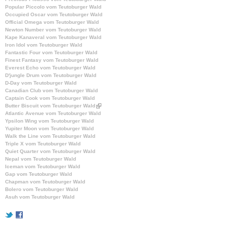
Popular Piccolo vom Teutoburger Wald
Occupied Oscar vom Teutoburger Wald
Official Omega vom Teutoburger Wald
Newton Number vom Teutoburger Wald
Kape Kanaveral vom Teutoburger Wald
Iron Idol vom Teutoburger Wald
Fantastic Four vom Teutoburger Wald
Finest Fantasy vom Teutoburger Wald
Everest Echo vom Teutoburger Wald
D'jungle Drum vom Teutoburger Wald
D-Day vom Teutoburger Wald
Canadian Club vom Teutoburger Wald
Captain Cook vom Teutoburger Wald
Butter Biscuit vom Teutoburger Wald
(
Atlantic Avenue vom Teutoburger Wald
l
Ypsilon Wing vom Teutoburger Wald
i
Yupiter Moon vom Teutoburger Wald
n
Walk the Line vom Teutoburger Wald
k
Triple X vom Teutoburger Wald
i
Quiet Quarter vom Teutoburger Wald
s
Nepal vom Teutoburger Wald
e
Iceman vom Teutoburger Wald
x
Gap vom Teutoburger Wald
t
Chapman vom Teutoburger Wald
e
Bolero vom Teutoburger Wald
r
Asuh vom Teutoburger Wald
n
a
l
)