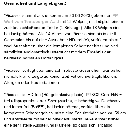
Gesundheit und Langlebigkeit:
n
"Picasso" stammt aus unserem am 23.06.2023 geborenen
PP-
V
Wurf vom Teutoburger Wald
mit 13 Welpen, mit lediglich einem
zuchtausschließenden Fehler (1 Birkauge). Alle 13 Welpen sind
D
beidseitig hörend. Alle 14 Ahnen von Picasso sind bis in die III.
Generation bis auf eine Ausnahme HD-frei (A), verfügen bis auf
H
zwei Ausnahmen über ein komplettes Scherengebiss und sind
sämtlichst audiometrisch untersucht mit dem Ergebnis der
-
beidseitig normalen Hörfähigkeit.
Z
"Picasso" verfügt über eine sehr robuste Gesundheit, war bisher
niemals krank, zeigte zu keiner Zeit Futterunverträglichkeiten,
u
Allergien oder Hautirritationen.
c
"Picasso" ist HD-frei (Hüftgelenksdysplasie), PRKG2-Gen: N/N =
frei (disproportionierter Zwergwuchs), mischerbig weiß-schwarz
h
und lemonfrei (Bb/EE), beidseitig hörend, verfügt über ein
komplettes Scherengebiss, misst eine Schulterhöhe von ca. 59 cm
t
und absolvierte mit seiner Miteigentümerin Heike Winter bisher
eine sehr steile Ausstellungskarriere, so dass sich "Picasso"
s