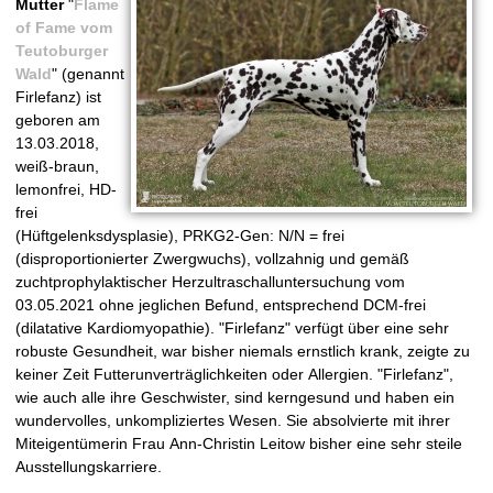
Mutter
"
Flame
of Fame vom
Teutoburger
Wald
" (genannt
Firlefanz) ist
geboren am
13.03.2018,
weiß-braun,
lemonfrei, HD-
frei
(Hüftgelenksdysplasie), PRKG2-Gen: N/N = frei
(disproportionierter Zwergwuchs), vollzahnig und gemäß
zuchtprophylaktischer Herzultraschalluntersuchung vom
03.05.2021 ohne jeglichen Befund, entsprechend DCM-frei
(dilatative Kardiomyopathie). "Firlefanz" verfügt über eine sehr
robuste Gesundheit, war bisher niemals ernstlich krank, zeigte zu
keiner Zeit Futterunverträglichkeiten oder Allergien. "Firlefanz",
wie auch alle ihre Geschwister, sind kerngesund und haben ein
wundervolles, unkompliziertes Wesen. Sie absolvierte mit ihrer
Miteigentümerin Frau Ann-Christin Leitow bisher eine sehr steile
Ausstellungskarriere.