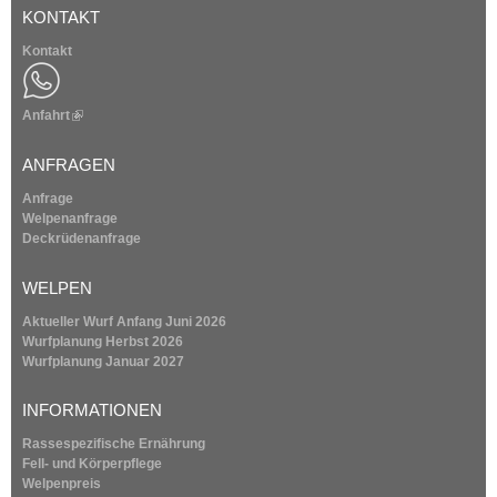
KONTAKT
Kontakt
Anfahrt
(
l
i
ANFRAGEN
n
k
Anfrage
i
Welpenanfrage
s
Deckrüdenanfrage
e
x
WELPEN
t
e
Aktueller Wurf Anfang Juni 2026
r
Wurfplanung
Herbst 2026
n
Wurfplanung
Januar 2027
a
l
INFORMATIONEN
)
Rassespezifische Ernährung
Fell- und Körperpflege
Welpenpreis