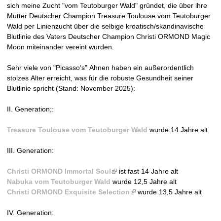
sich meine Zucht "vom Teutoburger Wald" gründet, die über ihre
Mutter Deutscher Champion Treasure Toulouse vom Teutoburger
Wald per Linienzucht über die selbige kroatisch/skandinavische
Blutlinie des Vaters Deutscher Champion Christi ORMOND Magic
Moon miteinander vereint wurden.
Sehr viele von "Picasso‘s" Ahnen haben ein außerordentlich
stolzes Alter erreicht, was für die robuste Gesundheit seiner
Blutlinie spricht (Stand: November 2025):
II. Generation;:
Treasure Toulouse vom Teutoburger Wald
wurde 14 Jahre alt
III. Generation:
Christi ORMOND Immortal Soul
(
ist fast 14 Jahre alt
Nabuka vom Teutoburger Wald
wurde 12,5 Jahre alt
l
Christi ORMOND Exquisite Selection
i
(
wurde 13,5 Jahre alt
n
l
IV. Generation:
k
i