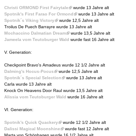
i
n
Christi ORMOND First Fairytale
s
(
wurde 13 Jahre alt
k
Spotnik's First Farao For Ormond
e
l
(
wurde 13 Jahre alt
i
Spotnik´s Viking Victory
(
wurde 12,5 Jahre alt
x
i
l
s
Troilus De Puech Barrayre wurde 13 Jahre alt
l
t
n
i
e
Mochaccino Dalmatian Dream
i
(
e
k
wurde 13,5 Jahre alt
n
x
​Jameela vom Teutoburger Wald
n
l
r
i
wurde fast 16 Jahre alt
k
t
k
i
n
s
i
e
V. Generation:
i
n
a
e
s
r
s
k
l
x
e
n
Checkpoint Bravo's Amadeus wurde 12 1/2 Jahre alt
e
i
)
t
x
a
Dalming's Hocus-Pocus
(
x
wurde 12,5 Jahre alt
s
e
t
l
Spotnik´s Special Selection
l
t
(
wurde 13 Jahre alt
e
r
e
)
Carla wurde 13 Jahre alt
i
e
l
x
n
r
Knock On Heavens Door Raul wurde 13,5 Jahre alt
n
r
i
t
a
n
Alissia vom Teutoburger Wald
k
n
n
e
wurde 16 Jahre alt
l
a
i
a
k
r
)
l
VI. Generation:
s
l
i
n
)
e
)
s
a
Spotnik’s Quick Quackery
x
(
e
wurde 12 1/2 Jahre alt
l
Dalissi Magical Moonshine
t
l
(
x
wurde fast 12 Jahre alt
)
Marta von Schönhagen wurde 16 1/2 Jahre alt
e
i
l
t