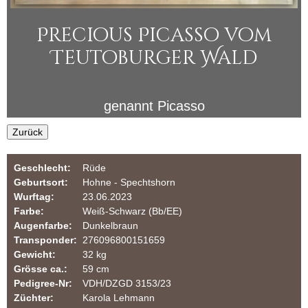
i
u
Precious Picasso vom
n
l
Teutoburger Wald
a
e
r
r
genannt
Picasso
Z
Zurück
u
Geschlecht:
Rüde
c
Geburtsort:
Hohne - Spechtshorn
Wurftag:
23.06.2023
h
Farbe:
Weiß-Schwarz (Bb/EE)
Augenfarbe:
Dunkelbraun
t
Transponder:
276096800151659
Gewicht:
32 kg
v
Grösse ca.:
59 cm
Pedigree-Nr:
VDH/DZGD 3153/23
o
Züchter:
Karola Lehmann