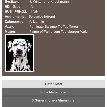
Besitzer:
H. Winter und K. Lehmann
m
HD - Grad:
- A -
HUS | PRKG2:
- | N/N
T
Audiometrie:
Beidseitig hörend
Zahnstatus:
Vollzahnig
e
Vater:
Puntinato Ballante Tic Tac Terror
Mutter:
Flame of Fame vom Teutoburger Wald
u
t
o
b
u
Datenblatt
r
H
(
Foto Ahnentafel
a
u
g
k
5 Generationen Ahnentafel
n
t
e