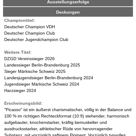
Ausstellungserfolge
i
d
v
r
Deckungen
e
Championtitel:
r
W
Deutscher Champion VDH
R
Deutscher Champion Club
e
a
Deutscher Jugendchampion Club
i
t
l
Weitere Titel:
e
DZGD Vereinssieger 2026
r
d
Landessieger Berlin-Brandenburg 2025
)
Sieger Märkische Schweiz 2025
-
Landesjugendsieger Berlin-Brandenburg 2024
Jugendsieger Märkische Schweiz 2024
D
Harzsieger 2024
a
Erscheinungsbild:
"Picasso" ist ein äußerst charismatischer, völlig in der Balance und
l
100 % im richtigen Rechteckformat (10:9) stehender, harmonisch
aufgebauter, knochenstarker, kräftig bemuskelter und
m
ausdrucksstarker, athletischer Rüde von hervorragender
Substanz, mit vorzüglich saftigem Pigment. Vorzüglich typvolles