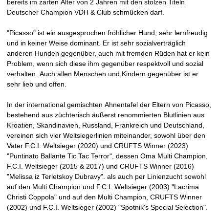
bereits im zarten Alter von 2 Jahren mit den stolzen Titeln
Deutscher Champion VDH & Club schmücken darf.
e
"Picasso" ist ein ausgesprochen fröhlicher Hund, sehr lernfreudig
i
und in keiner Weise dominant. Er ist sehr sozialverträglich
anderen Hunden gegenüber, auch mit fremden Rüden hat er kein
t
Problem, wenn sich diese ihm gegenüber respektvoll und sozial
verhalten. Auch allen Menschen und Kindern gegenüber ist er
1
sehr lieb und offen.
9
In der international gemischten Ahnentafel der Eltern von Picasso,
bestehend aus züchterisch äußerst renommierten Blutlinien aus
9
Kroatien, Skandinavien, Russland, Frankreich und Deutschland,
vereinen sich vier Weltsiegerlinien miteinander, sowohl über den
4
Vater F.C.I. Weltsieger (2020) und CRUFTS Winner (2023)
"Puntinato Ballante Tic Tac Terror", dessen Oma Multi Champion,
F.C.I. Weltsieger (2015 & 2017) und CRUFTS Winner (2016)
"Melissa iz Terletskoy Dubravy". als auch per Linienzucht sowohl
auf den Multi Champion und F.C.I. Weltsieger (2003) "Lacrima
Christi Coppola" und auf den Multi Champion, CRUFTS Winner
(2002) und F.C.I. Weltsieger (2002) "Spotnik's Special Selection".