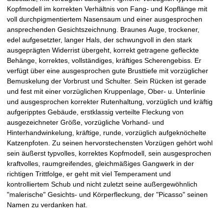
a
Kopfmodell im korrekten Verhältnis von Fang- und Kopflänge mit
voll durchpigmentiertem Nasensaum und einer ausgesprochen
t
ansprechenden Gesichtszeichnung. Braunes Auge, trockener,
edel aufgesetzter, langer Hals, der schwungvoll in den stark
i
ausgeprägten Widerrist übergeht, korrekt getragene gefleckte
Behänge, korrektes, vollständiges, kräftiges Scherengebiss. Er
n
verfügt über eine ausgesprochen gute Brusttiefe mit vorzüglicher
Bemuskelung der Vorbrust und Schulter. Sein Rücken ist gerade
e
und fest mit einer vorzüglichen Kruppenlage, Ober- u. Unterlinie
und ausgesprochen korrekter Rutenhaltung, vorzüglich und kräftig
r
aufgeripptes Gebäude, erstklassig verteilte Fleckung von
ausgezeichneter Größe, vorzügliche Vorhand- und
w
Hinterhandwinkelung, kräftige, runde, vorzüglich aufgeknöchelte
Katzenpfoten. Zu seinen hervorstechensten Vorzügen gehört wohl
e
sein äußerst typvolles, korrektes Kopfmodell, sein ausgesprochen
kraftvolles, raumgreifendes, gleichmäßiges Gangwerk in der
l
richtigen Trittfolge, er geht mit viel Temperament und
kontrolliertem Schub und nicht zuletzt seine außergewöhnlich
p
"malerische" Gesichts- und Körperfleckung, der "Picasso" seinen
Namen zu verdanken hat.
e