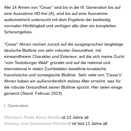
k
Alle 14 Ahnen von "Cesar" sind bis in die III. Generation bis auf
i
eine Ausnahme HD-frei (A), sind bis auf eine Ausnahme
s
audiometrisch untersucht mit dem Ergebnis der beidseitig
e
normalen Hörfähigkeit und verfügen alle über ein komplettes
x
Scherengebiss.
t
e
"Cesar" Ahnen reichen zurück auf die ausgesprochen langlebige
r
deutsche Blutlinie von sehr robuster Gesundheit, mit
n
einwandfreiem Charakter und Exterieur, auf die sich meine Zucht
a
"vom Teutoburger Wald" gründet und auf die national und
l
international in vielen Zuchtstätten bewährte kroatische,
)
französische und norwegische Blutlinie. Sehr viele von "Cesar‘s"
Ahnen haben ein außerordentlich stolzes Alter erreicht, was für
die robuste Gesundheit seiner Blutlinie spricht. Hier seien einige
genannt (Stand: Februar 2023)
I. Generation:
Obonya's Pride Anna-Ariella
ist 12 Jahre alt
Asshay vom Gramzower Kloster
(
ist fast 11 Jahre alt
l