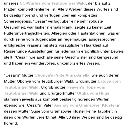
unseres
CC-Wurfes vom Teutoburger Wald
, der bis auf 2
e
Platten komplett fehlerfrei ist. Alle 9 Welpen dieses Wurfes sind
beidseitig hörend und verfügen über ein komplettes
i
Scherengebiss. "Cesar" verfügt über eine sehr robuste
Gesundheit, war bisher niemals krank, zeigte zu keiner Zeit
t
Futterunverträglichkeiten, Allergien oder Hautirritationen, was er
durch seine vom Jugendalter an regelmäßige, ausgesprochen
1
erfolgreiche Präsenz mit stets vorzüglichem Haarkleid auf
Rassehunde Ausstellungen für jedermann ersichtlich unter Beweis
9
stellt. "Cesar" wie auch alle seine Geschwister sind kerngesund
und haben ein wundervolles, unkompliziertes Wesen.
9
"Cesar's" Mutter
Obonya's Pride Anna-Ariella
, wie auch deren
4
Mutter Obonya vom Teutoburger Wald, Großmutter
Latoya vom
Teutoburger Wald
, Urgroßmutter
Heaven's Hope vom
Teutoburger Wald
und Ururgroßmutter
Uttika vom Hügel
stammen jeweils aus komplett beidseitig hörenden Würfen,
ebenso wie "Cesar's" Vater
Asshay vom Gramzower Kloster
(
.
dessen Mutter Suse vom Gramzower Kloster keine Taubheit in
l
ihren drei Würfen vererbt hat. Alle 38 ihrer Welpen sind beidseitig
i
hörend.
n