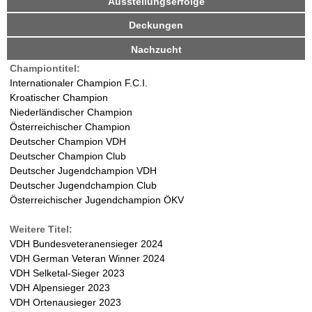
Ausstellungserfolge
i
d
v
r
Deckungen
e
r
Nachzucht
W
R
Championtitel:
e
a
Internationaler Champion F.C.I.
i
Kroatischer Champion
t
l
Niederländischer Champion
e
Österreichischer Champion
r
d
Deutscher Champion VDH
)
Deutscher Champion Club
-
Deutscher Jugendchampion VDH
Deutscher Jugendchampion Club
D
Österreichischer Jugendchampion ÖKV
a
Weitere Titel:
VDH Bundesveteranensieger 2024
l
VDH German Veteran Winner 2024
VDH Selketal-Sieger 2023
m
VDH Alpensieger 2023
VDH Ortenausieger 2023