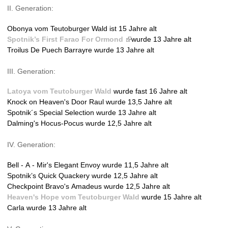
II. Generation:
i
n
Obonya vom Teutoburger Wald ist 15 Jahre alt
k
Spotnik’s First Farao For Ormond
(
wurde 13 Jahre alt
i
Troilus De Puech Barrayre wurde 13 Jahre alt
l
s
i
e
III. Generation:
n
x
k
t
Latoya vom Teutoburger Wald
wurde fast 16 Jahre alt
i
e
Knock on Heaven's Door Raul wurde 13,5 Jahre alt
s
r
Spotnik´s Special Selection wurde 13 Jahre alt
e
n
Dalming's Hocus-Pocus wurde 12,5 Jahre alt
x
a
t
l
IV. Generation:
e
)
r
Bell - A - Mir's Elegant Envoy wurde 11,5 Jahre alt
n
Spotnik’s Quick Quackery wurde 12,5 Jahre alt
a
Checkpoint Bravo's Amadeus wurde 12,5 Jahre alt
l
Heaven's Hope vom Teutoburger Wald
wurde 15 Jahre alt
)
Carla wurde 13 Jahre alt