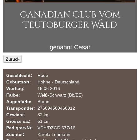
i
u
Canadian Club vom
n
l
Teutoburger Wald
a
e
r
r
genannt
Cesar
Z
Zurück
u
Geschlecht:
Rüde
c
Geburtsort:
Hohne - Deutschland
Wurftag:
15.06.2016
h
Farbe:
Weiß-Schwarz (Bb/EE)
Augenfarbe:
Braun
t
Transponder:
276094500460812
Gewicht:
32 kg
v
Grösse ca.:
61 cm
Pedigree-Nr:
VDH/DZGD 677/16
o
Züchter:
Karola Lehmann