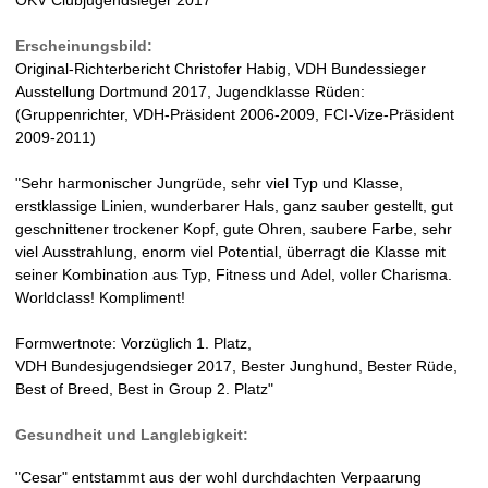
n
Erscheinungsbild:
V
Original-Richterbericht Christofer Habig, VDH Bundessieger
Ausstellung Dortmund 2017, Jugendklasse Rüden:
D
(Gruppenrichter, VDH-Präsident 2006-2009, FCI-Vize-Präsident
2009-2011)
H
"Sehr harmonischer Jungrüde, sehr viel Typ und Klasse,
-
erstklassige Linien, wunderbarer Hals, ganz sauber gestellt, gut
geschnittener trockener Kopf, gute Ohren, saubere Farbe, sehr
Z
viel Ausstrahlung, enorm viel Potential, überragt die Klasse mit
seiner Kombination aus Typ, Fitness und Adel, voller Charisma.
u
Worldclass! Kompliment!
c
Formwertnote: Vorzüglich 1. Platz,
VDH Bundesjugendsieger 2017, Bester Junghund, Bester Rüde,
h
Best of Breed, Best in Group 2. Platz"
t
Gesundheit und Langlebigkeit:
s
"Cesar" entstammt aus der wohl durchdachten Verpaarung