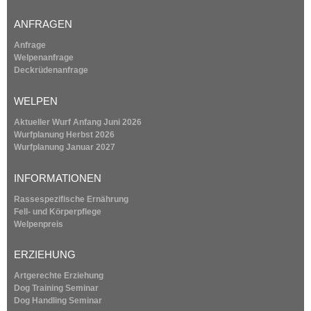
l
i
ANFRAGEN
n
k
Anfrage
i
Welpenanfrage
s
Deckrüdenanfrage
e
x
WELPEN
t
e
Aktueller Wurf Anfang Juni 2026
r
Wurfplanung
Herbst 2026
n
Wurfplanung
Januar 2027
a
l
INFORMATIONEN
)
Rassespezifische Ernährung
Fell- und Körperpflege
Welpenpreis
ERZIEHUNG
Artgerechte Erziehung
Dog Training Seminar
Dog Handling Seminar