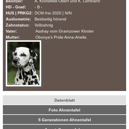
Besitzer:
A. Kronefeld-Obert und K. Lehmann
m
HD - Grad:
- B -
HUS | PRKG2:
DCM-frei 2020 | N/N
T
Audiometrie:
Beidseitig hörend
Zahnstatus:
Vollzahnig
e
Vater:
Asshay vom Gramzower Kloster
Mutter:
Obonya's Pride Anna-Ariella
u
t
o
b
u
Datenblatt
r
H
(
Foto Ahnentafel
a
u
g
k
5 Generationen Ahnentafel
n
t
e