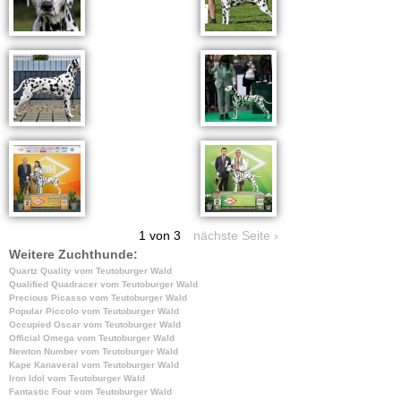
1 von 3
nächste Seite ›
Weitere Zuchthunde:
Quartz Quality vom Teutoburger Wald
Qualified Quadracer vom Teutoburger Wald
Precious Picasso vom Teutoburger Wald
Popular Piccolo vom Teutoburger Wald
Occupied Oscar vom Teutoburger Wald
Official Omega vom Teutoburger Wald
Newton Number vom Teutoburger Wald
Kape Kanaveral vom Teutoburger Wald
Iron Idol vom Teutoburger Wald
Fantastic Four vom Teutoburger Wald