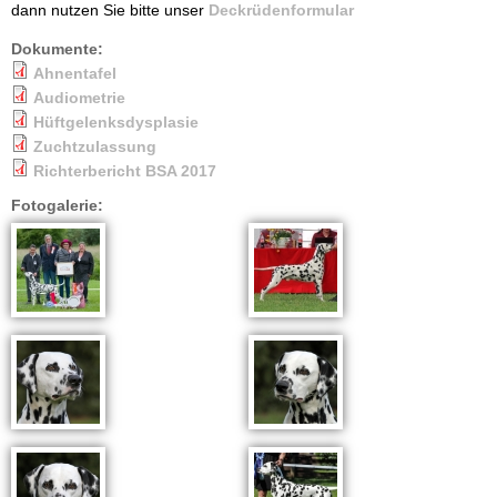
dann nutzen Sie bitte unser
Deckrüdenformular
Dokumente:
Ahnentafel
Audiometrie
Hüftgelenksdysplasie
Zuchtzulassung
Richterbericht BSA 2017
Fotogalerie: