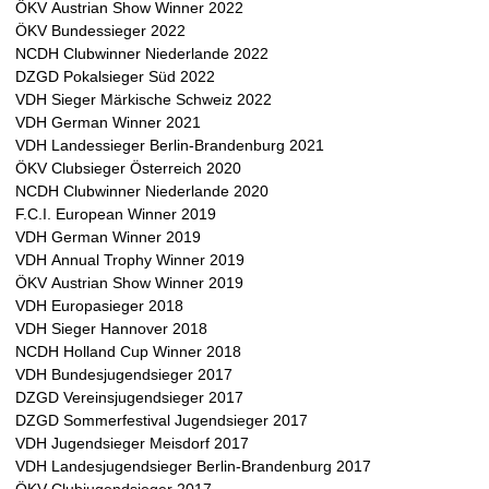
a
ÖKV Austrian Show Winner 2022
ÖKV Bundessieger 2022
t
NCDH Clubwinner Niederlande 2022
DZGD Pokalsieger Süd 2022
i
VDH Sieger Märkische Schweiz 2022
VDH German Winner 2021
n
VDH Landessieger Berlin-Brandenburg 2021
ÖKV Clubsieger Österreich 2020
e
NCDH Clubwinner Niederlande 2020
F.C.I. European Winner 2019
r
VDH German Winner 2019
VDH Annual Trophy Winner 2019
w
ÖKV Austrian Show Winner 2019
VDH Europasieger 2018
e
VDH Sieger Hannover 2018
NCDH Holland Cup Winner 2018
l
VDH Bundesjugendsieger 2017
DZGD Vereinsjugendsieger 2017
p
DZGD Sommerfestival Jugendsieger 2017
VDH Jugendsieger Meisdorf 2017
e
VDH Landesjugendsieger Berlin-Brandenburg 2017
ÖKV Clubjugendsieger 2017