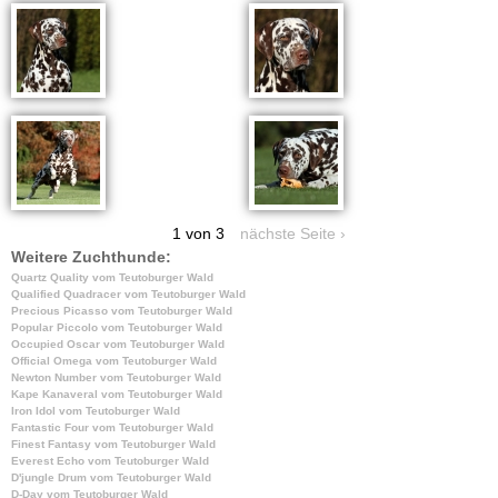
1 von 3
nächste Seite ›
Weitere Zuchthunde:
Quartz Quality vom Teutoburger Wald
Qualified Quadracer vom Teutoburger Wald
Precious Picasso vom Teutoburger Wald
Popular Piccolo vom Teutoburger Wald
Occupied Oscar vom Teutoburger Wald
Official Omega vom Teutoburger Wald
Newton Number vom Teutoburger Wald
Kape Kanaveral vom Teutoburger Wald
Iron Idol vom Teutoburger Wald
Fantastic Four vom Teutoburger Wald
Finest Fantasy vom Teutoburger Wald
Everest Echo vom Teutoburger Wald
D'jungle Drum vom Teutoburger Wald
D-Day vom Teutoburger Wald