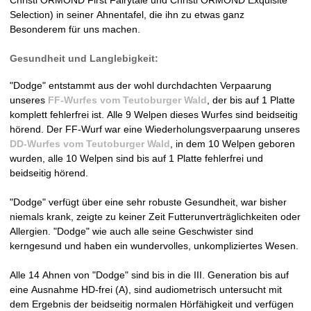
n
Selection) in seiner Ahnentafel, die ihn zu etwas ganz
Besonderem für uns machen.
V
Gesundheit und Langlebigkeit:
D
"Dodge" entstammt aus der wohl durchdachten Verpaarung
H
unseres
FF-Wurfes vom Teutoburger Wald
, der bis auf 1 Platte
komplett fehlerfrei ist. Alle 9 Welpen dieses Wurfes sind beidseitig
-
hörend. Der FF-Wurf war eine Wiederholungsverpaarung unseres
DD-Wurfes vom Teutoburger Wal
d
, in dem 10 Welpen geboren
Z
wurden, alle 10 Welpen sind bis auf 1 Platte fehlerfrei und
beidseitig hörend.
u
"Dodge" verfügt über eine sehr robuste Gesundheit, war bisher
c
niemals krank, zeigte zu keiner Zeit Futterunverträglichkeiten oder
Allergien. "Dodge" wie auch alle seine Geschwister sind
h
kerngesund und haben ein wundervolles, unkompliziertes Wesen.
t
Alle 14 Ahnen von "Dodge" sind bis in die III. Generation bis auf
eine Ausnahme HD-frei (A), sind audiometrisch untersucht mit
s
dem Ergebnis der beidseitig normalen Hörfähigkeit und verfügen