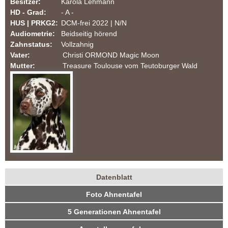
Besitzer:
Karola Lehmann
m
HD - Grad:
- A -
HUS | PRKG2:
DCM-frei 2022 | N/N
T
Audiometrie:
Beidseitig hörend
Zahnstatus:
Vollzahnig
e
Vater:
Christi ORMOND Magic Moon
Mutter:
Treasure Toulouse vom Teutoburger Wald
u
t
o
b
u
Datenblatt
r
H
(
Foto Ahnentafel
a
u
g
k
5 Generationen Ahnentafel
n
t
e