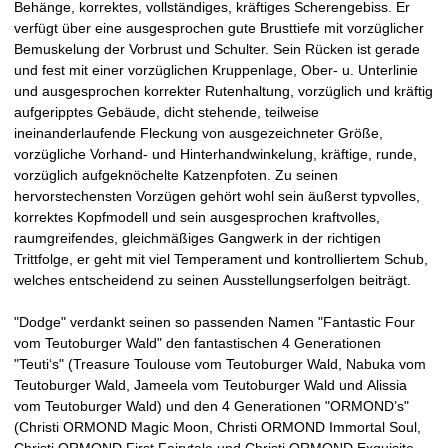
a
Behänge, korrektes, vollständiges, kräftiges Scherengebiss. Er
verfügt über eine ausgesprochen gute Brusttiefe mit vorzüglicher
t
Bemuskelung der Vorbrust und Schulter. Sein Rücken ist gerade
und fest mit einer vorzüglichen Kruppenlage, Ober- u. Unterlinie
i
und ausgesprochen korrekter Rutenhaltung, vorzüglich und kräftig
aufgeripptes Gebäude, dicht stehende, teilweise
n
ineinanderlaufende Fleckung von ausgezeichneter Größe,
vorzügliche Vorhand- und Hinterhandwinkelung, kräftige, runde,
e
vorzüglich aufgeknöchelte Katzenpfoten. Zu seinen
hervorstechensten Vorzügen gehört wohl sein äußerst typvolles,
r
korrektes Kopfmodell und sein ausgesprochen kraftvolles,
raumgreifendes, gleichmäßiges Gangwerk in der richtigen
w
Trittfolge, er geht mit viel Temperament und kontrolliertem Schub,
welches entscheidend zu seinen Ausstellungserfolgen beiträgt.
e
"Dodge" verdankt seinen so passenden Namen "Fantastic Four
l
vom Teutoburger Wald" den fantastischen 4 Generationen
"Teuti‘s" (Treasure Toulouse vom Teutoburger Wald, Nabuka vom
p
Teutoburger Wald, Jameela vom Teutoburger Wald und Alissia
vom Teutoburger Wald) und den 4 Generationen "ORMOND’s"
e
(Christi ORMOND Magic Moon, Christi ORMOND Immortal Soul,
Christi ORMOND First Fairytale und Christi ORMOND Exquisite