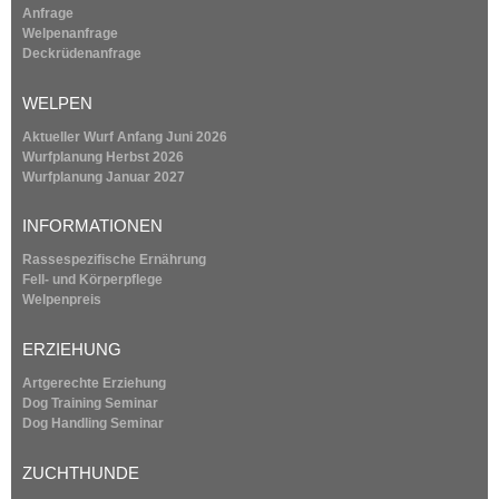
k
Anfrage
i
Welpenanfrage
s
Deckrüdenanfrage
e
x
WELPEN
t
e
Aktueller Wurf Anfang Juni 2026
r
Wurfplanung
Herbst 2026
n
Wurfplanung
Januar 2027
a
l
INFORMATIONEN
)
Rassespezifische Ernährung
Fell- und Körperpflege
Welpenpreis
ERZIEHUNG
Artgerechte Erziehung
Dog Training Seminar
Dog Handling Seminar
ZUCHTHUNDE