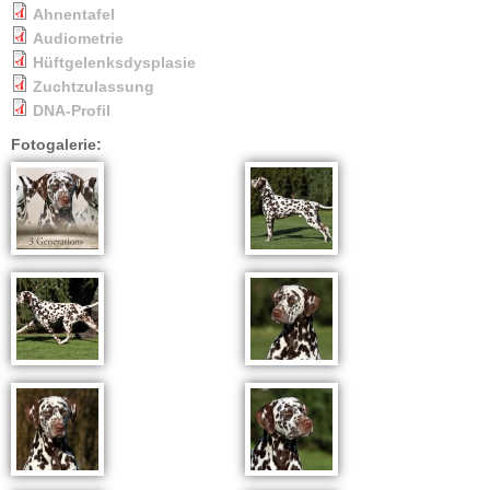
Ahnentafel
Audiometrie
Hüftgelenksdysplasie
Zuchtzulassung
DNA-Profil
Fotogalerie: