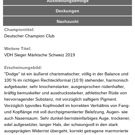
Ausstellungserfolge
i
d
v
r
Deckungen
e
r
Nachzucht
W
R
Championtitel:
e
a
Deutscher Champion Club
i
t
l
Weitere Titel:
e
VDH Sieger Märkische Schweiz 2019
r
d
)
Erscheinungsbild:
-
"Dodge" ist ein äußerst charismatischer, völlig in der Balance und
100 % im richtigen Rechteckformat (10:9) stehender, harmonisch
D
aufgebauter, sehr knochenstarker, ausgesprochen rüdenhafter,
kräftig bemuskelter und ausdrucksstarker, athletischer Rüde von
a
hervorragender Substanz, mit vorzüglich saftigem Pigment.
Vorzüglich typvolles Kopfmodell im korrekten Verhältnis von Fang-
l
und Kopflänge mit voll durchpigmentierter Belefzung, Augen- wie
auch Nasensaum. Sehr dunkel-bernsteinfarbiges Auge, trockener,
m
edel aufgesetzter, langer Hals, der schwungvoll in den stark
ausgeprägten Widerrist übergeht, korrekt getragene marmorierte