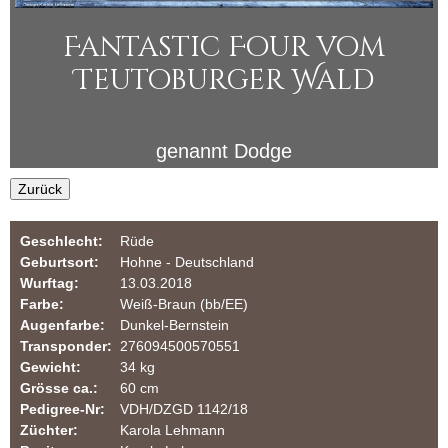
i
u
Fantastic Four vom
n
l
Teutoburger Wald
a
e
r
r
genannt
Dodge
Z
Zurück
u
Geschlecht:
Rüde
c
Geburtsort:
Hohne - Deutschland
Wurftag:
13.03.2018
h
Farbe:
Weiß-Braun (bb/EE)
Augenfarbe:
Dunkel-Bernstein
t
Transponder:
276094500570551
Gewicht:
34 kg
v
Grösse ca.:
60 cm
Pedigree-Nr:
VDH/DZGD 1142/18
o
Züchter:
Karola Lehmann