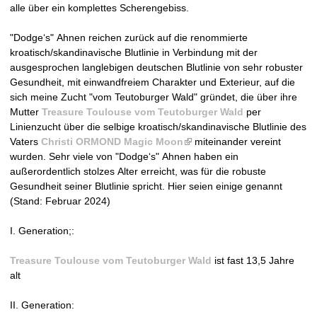
alle über ein komplettes Scherengebiss.
e
"Dodge‘s" Ahnen reichen zurück auf die renommierte
i
kroatisch/skandinavische Blutlinie in Verbindung mit der
ausgesprochen langlebigen deutschen Blutlinie von sehr robuster
t
Gesundheit, mit einwandfreiem Charakter und Exterieur, auf die
sich meine Zucht "vom Teutoburger Wald" gründet, die über ihre
1
Mutter
Treasure Toulouse vom Teutoburger Wald
per
Linienzucht über die selbige kroatisch/skandinavische Blutlinie des
9
Vaters
Christi ORMOND Magic Moon
(
miteinander vereint
wurden. Sehr viele von "Dodge‘s" Ahnen haben ein
l
9
außerordentlich stolzes Alter erreicht, was für die robuste
i
Gesundheit seiner Blutlinie spricht. Hier seien einige genannt
n
4
(Stand: Februar 2024)
k
i
I. Generation;:
s
e
Treasure Toulouse vom Teutoburger Wald
x
ist fast 13,5 Jahre
alt
t
e
II. Generation:
r