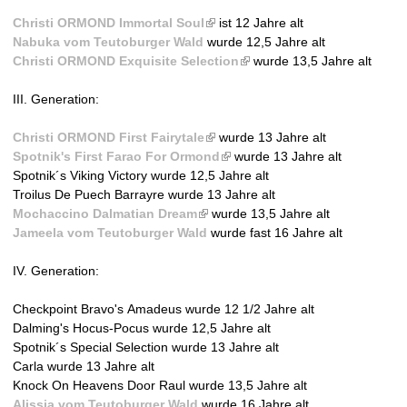
n
Christi ORMOND Immortal Soul
(
ist 12 Jahre alt
a
Nabuka vom Teutoburger Wald
wurde 12,5 Jahre alt
l
l
Christi ORMOND Exquisite Selection
i
)
(
wurde 13,5 Jahre alt
n
l
III. Generation:
k
i
i
n
Christi ORMOND First Fairytale
s
(
wurde 13 Jahre alt
k
Spotnik's First Farao For Ormond
e
l
(
wurde 13 Jahre alt
i
Spotnik´s Viking Victory wurde 12,5 Jahre alt
x
i
l
s
Troilus De Puech Barrayre wurde 13 Jahre alt
t
n
i
e
Mochaccino Dalmatian Dream
(
e
k
wurde 13,5 Jahre alt
n
x
​Jameela vom Teutoburger Wald
l
r
i
wurde fast 16 Jahre alt
k
t
i
n
s
i
e
IV. Generation:
n
a
e
s
r
k
l
x
e
n
Checkpoint Bravo's Amadeus wurde 12 1/2 Jahre alt
i
)
t
x
a
Dalming's Hocus-Pocus wurde 12,5 Jahre alt
s
e
t
l
Spotnik´s Special Selection wurde 13 Jahre alt
e
r
e
)
Carla wurde 13 Jahre alt
x
n
r
Knock On Heavens Door Raul wurde 13,5 Jahre alt
t
a
n
Alissia vom Teutoburger Wald
e
wurde 16 Jahre alt
l
a