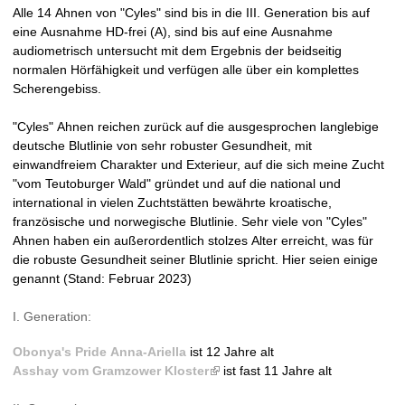
Alle 14 Ahnen von "Cyles" sind bis in die III. Generation bis auf
i
e
eine Ausnahme HD-frei (A), sind bis auf eine Ausnahme
s
audiometrisch untersucht mit dem Ergebnis der beidseitig
e
i
normalen Hörfähigkeit und verfügen alle über ein komplettes
x
Scherengebiss.
t
t
e
"Cyles" Ahnen reichen zurück auf die ausgesprochen langlebige
r
1
deutsche Blutlinie von sehr robuster Gesundheit, mit
n
einwandfreiem Charakter und Exterieur, auf die sich meine Zucht
a
9
"vom Teutoburger Wald" gründet und auf die national und
l
international in vielen Zuchtstätten bewährte kroatische,
)
9
französische und norwegische Blutlinie. Sehr viele von "Cyles"
Ahnen haben ein außerordentlich stolzes Alter erreicht, was für
4
die robuste Gesundheit seiner Blutlinie spricht. Hier seien einige
genannt (Stand: Februar 2023)
I. Generation:
Obonya's Pride Anna-Ariella
ist 12 Jahre alt
Asshay vom Gramzower Kloster
(
ist fast 11 Jahre alt
l