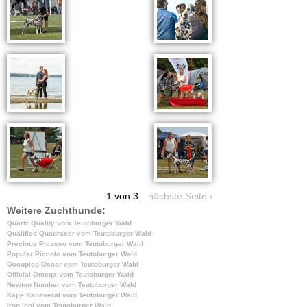
1 von 3
nächste Seite ›
Weitere Zuchthunde:
Quartz Quality vom Teutoburger Wald
Qualified Quadracer vom Teutoburger Wald
Precious Picasso vom Teutoburger Wald
Popular Piccolo vom Teutoburger Wald
Occupied Oscar vom Teutoburger Wald
Official Omega vom Teutoburger Wald
Newton Number vom Teutoburger Wald
Kape Kanaveral vom Teutoburger Wald
Iron Idol vom Teutoburger Wald