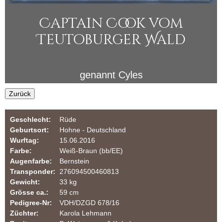
i
u
Captain Cook vom
n
l
Teutoburger Wald
a
e
r
r
genannt
Cyles
Z
Zurück
u
Geschlecht:
Rüde
c
Geburtsort:
Hohne - Deutschland
Wurftag:
15.06.2016
h
Farbe:
Weiß-Braun (bb/EE)
Augenfarbe:
Bernstein
t
Transponder:
276094500460813
Gewicht:
33 kg
v
Grösse ca.:
59 cm
Pedigree-Nr:
VDH/DZGD 678/16
o
Züchter:
Karola Lehmann