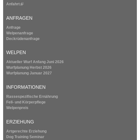
Anfahrt
(
l
i
ANFRAGEN
n
k
Anfrage
i
Welpenanfrage
s
Deckrüdenanfrage
e
x
WELPEN
t
e
Aktueller Wurf Anfang Juni 2026
r
Wurfplanung
Herbst 2026
n
Wurfplanung
Januar 2027
a
l
INFORMATIONEN
)
Rassespezifische Ernährung
Fell- und Körperpflege
Welpenpreis
ERZIEHUNG
Artgerechte Erziehung
Dog Training Seminar