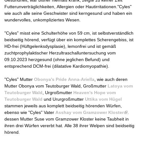
n
Futterunverträglichkeiten, Allergien oder Hautirritationen."Cyles"
wie auch alle seine Geschwister sind kerngesund und haben ein
V
wundervolles, unkompliziertes Wesen.
D
"Cyles" misst eine Schulterhöhe von 59 cm, ist selbstverständlich
beidseitig hörend, verfügt über ein komplettes Scherengebiss, ist
H
HD-frei (Hüftgelenksdysplasie), lemonfrei und ist gemäß
zuchtprophylaktischer Herzultraschalluntersuchung vom
-
09.10.2023 herzgesund (ohne jeglichen Befund) und
entsprechend DCM-frei (dilatative Kardiomyopathie).
Z
"Cyles" Mutter
Obonya's Pride Anna-Ariella
, wie auch deren
u
Mutter Obonya vom Teutoburger Wald, Großmutter
Latoya vom
Teutoburger Wald
, Urgroßmutter
Heaven's Hope vom
c
Teutoburger Wald
und Ururgroßmutter
Uttika vom Hügel
stammen jeweils aus komplett beidseitig hörenden Würfen,
h
ebenso wie "Cyles" Vater
Asshay vom Gramzower Kloster
(
.
dessen Mutter Suse vom Gramzower Kloster keine Taubheit in
l
t
ihren drei Würfen vererbt hat. Alle 38 ihrer Welpen sind beidseitig
i
hörend.
n
s
k