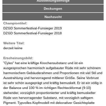
Ausstellungserfolge
i
d
v
r
Deckungen
e
r
Nachzucht
W
R
Championtitel:
e
a
DZGD Sommerfestival-Funsieger 2019
i
DZGD Sommerfestival-Funsieger 2018
t
l
e
Weitere Titel:
r
d
derzeit keine
)
-
Erscheinungsbild:
"Cyles" hat eine kräftige Knochensubstanz und ist ein
D
ausgesprochen harmonisch aufgebauter Rüde mit sehr schönem
harmonischem Gebäuderahmen und Proportionen mit viel Stil und
a
Ausstrahlung und hervorragend mittlerer Größe. Seine Vorbrust
ist sehr schön ausgeprägt und kräftig bemuskelt. Er ist ein völlig in
l
der Balance und 100 % im richtigen Rechteckformat (9:10)
stehender, vorzüglich proportionierter und kräftig bemuskelter
m
Rüde von hervorragender Substanz, mit vorzüglich saftigem
Pigment. Typvolles Kopfmodell mit dekorativer Gesichtsplatte