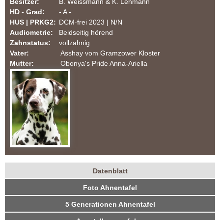
Besitzer:
B. Weissmann & K. Lehmann
m
HD - Grad:
- A -
HUS | PRKG2:
DCM-frei 2023 | N/N
T
Audiometrie:
Beidseitig hörend
Zahnstatus:
vollzahnig
e
Vater:
Asshay vom Gramzower Kloster
Mutter:
Obonya's Pride Anna-Ariella
u
t
o
b
u
Datenblatt
r
H
(
Foto Ahnentafel
a
u
g
k
5 Generationen Ahnentafel
n
t
e