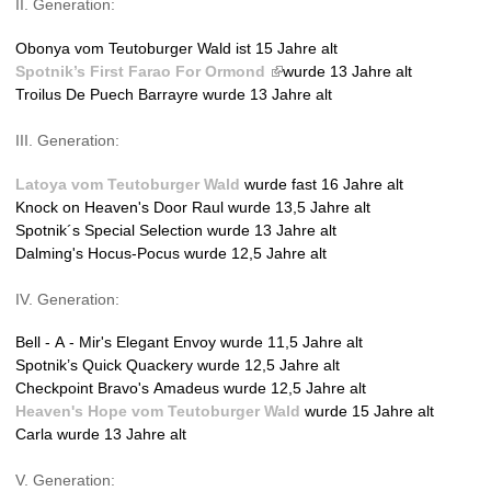
II. Generation:
i
n
Obonya vom Teutoburger Wald ist 15 Jahre alt
k
Spotnik’s First Farao For Ormond
(
wurde 13 Jahre alt
i
Troilus De Puech Barrayre wurde 13 Jahre alt
l
s
i
e
III. Generation:
n
x
k
t
Latoya vom Teutoburger Wald
wurde fast 16 Jahre alt
i
e
Knock on Heaven's Door Raul wurde 13,5 Jahre alt
s
r
Spotnik´s Special Selection wurde 13 Jahre alt
e
n
Dalming's Hocus-Pocus wurde 12,5 Jahre alt
x
a
t
l
IV. Generation:
e
)
r
Bell - A - Mir's Elegant Envoy wurde 11,5 Jahre alt
n
Spotnik’s Quick Quackery wurde 12,5 Jahre alt
a
Checkpoint Bravo's Amadeus wurde 12,5 Jahre alt
l
Heaven's Hope vom Teutoburger Wald
wurde 15 Jahre alt
)
Carla wurde 13 Jahre alt
V. Generation: