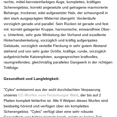
a
rechts, mittel-bernsteinfarbiges Auge, komplettes, kräftiges
Scherengebiss, korrekt angesetzte und getragene marmorierte
t
Behänge, trockener, edel aufgesetzter Hals, der schwungvoll in
den stark ausgeprägten Widerrist übergeht. Vorderläufe
i
vorzüglich gerade und parallel. Sein Rücken ist gerade und fest
mit korrekt gelagerter Kruppe, harmonische, einwandfreie Ober-
n
u. Unterlinie, sehr gute Winkelung der Vorhand und exzellente
Hinterhandwinkelung, vorzüglich und kräftig aufgeripptes
e
Gebäude, vorzüglich verteilte Fleckung in sehr gutem Abstand
stehend und von sehr guter Größe, kräftige, runde, vorzüglich
r
aufgeknöchelte Katzenpfoten, ausgesprochen kraftvolles,
raumgreifendes, gleichmäßig paralleles Gangwerk in der richtigen
w
Trittfolge.
e
Gesundheit und Langlebigkeit:
l
"Cyles" entstammt aus der wohl durchdachten Verpaarung
unseres
CC-Wurfes vom Teutoburger Wald
, der bis auf 2
p
Platten komplett fehlerfrei ist. Alle 9 Welpen dieses Wurfes sind
beidseitig hörend und verfügen über ein komplettes
e
Scherengebiss. "Cyles" verfügt über eine sehr robuste
Gesundheit, war bisher niemals krank, zeigte zu keiner Zeit