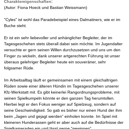
Charaktereigenschaften:
(Autor: Fiona Hoeck und Bastian Weissmann)
"Cyles" ist wohl das Paradebeispiel eines Dalmatiners, wie er im
Buche steht.
Er ist ein sehr liebevoller und anhänglicher Begleiter, der im
Tagesgeschehen stets überall dabei sein möchte. Im Jugendalter
versuchte er gern seinen Willen durchzusetzen und uns um den
Finger zu wickeln, dank unserer artgerechten Führung ist unser
überaus gelehriger Begleiter heute ein souveräner, sehr
folgsamer Rüde.
Im Arbeitsalltag läuft er gemeinsamen mit einem gleichaltrigen
Rüden sowie einer älteren Hündin im Tagesgeschehen unserer
Kfz-Werkstatt mit. Es gibt keinerlei Rangordnungsprobleme, mit
seinen Spielkumpeln könnte er den ganzen Tag herumtollen.
Hierbei legt er den Fokus weniger auf Spielzeug, sondern auf
seine Geschwindigkeit. So gab es bisher nur einen Hund der ihm
beim „Jagen und gejagt werden“ einholen konnte. Im Spiel mit
kleineren Hunderassen geht er aber auch auf die Bedürfnisse der
Spielkameraden ein und lässt gerne "gewinnen".