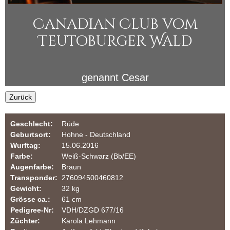
i
u
Canadian Club vom
n
l
Teutoburger Wald
a
e
r
r
genannt
Cesar
Z
Zurück
u
Geschlecht:
Rüde
c
Geburtsort:
Hohne - Deutschland
Wurftag:
15.06.2016
h
Farbe:
Weiß-Schwarz (Bb/EE)
Augenfarbe:
Braun
t
Transponder:
276094500460812
Gewicht:
32 kg
v
Grösse ca.:
61 cm
Pedigree-Nr:
VDH/DZGD 677/16
o
Züchter:
Karola Lehmann