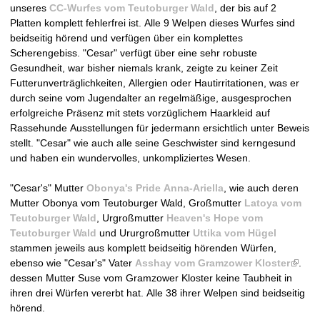
unseres
CC-Wurfes vom Teutoburger Wald
, der bis auf 2
e
Platten komplett fehlerfrei ist. Alle 9 Welpen dieses Wurfes sind
beidseitig hörend und verfügen über ein komplettes
i
Scherengebiss. "Cesar" verfügt über eine sehr robuste
Gesundheit, war bisher niemals krank, zeigte zu keiner Zeit
t
Futterunverträglichkeiten, Allergien oder Hautirritationen, was er
durch seine vom Jugendalter an regelmäßige, ausgesprochen
1
erfolgreiche Präsenz mit stets vorzüglichem Haarkleid auf
Rassehunde Ausstellungen für jedermann ersichtlich unter Beweis
9
stellt. "Cesar" wie auch alle seine Geschwister sind kerngesund
und haben ein wundervolles, unkompliziertes Wesen.
9
"Cesar's" Mutter
Obonya's Pride Anna-Ariella
, wie auch deren
4
Mutter Obonya vom Teutoburger Wald, Großmutter
Latoya vom
Teutoburger Wald
, Urgroßmutter
Heaven's Hope vom
Teutoburger Wald
und Ururgroßmutter
Uttika vom Hügel
stammen jeweils aus komplett beidseitig hörenden Würfen,
ebenso wie "Cesar's" Vater
Asshay vom Gramzower Kloster
(
.
dessen Mutter Suse vom Gramzower Kloster keine Taubheit in
l
ihren drei Würfen vererbt hat. Alle 38 ihrer Welpen sind beidseitig
i
hörend.
n