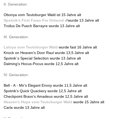
II. Generation:
i
n
Obonya vom Teutoburger Wald ist 15 Jahre alt
k
Spotnik’s First Farao For Ormond
(
wurde 13 Jahre alt
i
Troilus De Puech Barrayre wurde 13 Jahre alt
l
s
i
e
III. Generation:
n
x
k
t
Latoya vom Teutoburger Wald
wurde fast 16 Jahre alt
i
e
Knock on Heaven's Door Raul wurde 13,5 Jahre alt
s
r
Spotnik´s Special Selection wurde 13 Jahre alt
e
n
Dalming's Hocus-Pocus wurde 12,5 Jahre alt
x
a
t
l
IV. Generation:
e
)
r
Bell - A - Mir's Elegant Envoy wurde 11,5 Jahre alt
n
Spotnik’s Quick Quackery wurde 12,5 Jahre alt
a
Checkpoint Bravo's Amadeus wurde 12,5 Jahre alt
l
Heaven's Hope vom Teutoburger Wald
wurde 15 Jahre alt
)
Carla wurde 13 Jahre alt