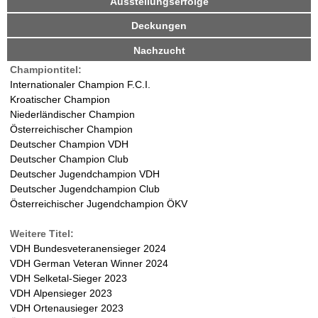
Ausstellungserfolge
i
d
v
r
Deckungen
e
r
Nachzucht
W
R
Championtitel:
e
a
Internationaler Champion F.C.I.
i
Kroatischer Champion
t
l
Niederländischer Champion
e
Österreichischer Champion
r
d
Deutscher Champion VDH
)
Deutscher Champion Club
-
Deutscher Jugendchampion VDH
Deutscher Jugendchampion Club
D
Österreichischer Jugendchampion ÖKV
a
Weitere Titel:
VDH Bundesveteranensieger 2024
l
VDH German Veteran Winner 2024
VDH Selketal-Sieger 2023
m
VDH Alpensieger 2023
VDH Ortenausieger 2023