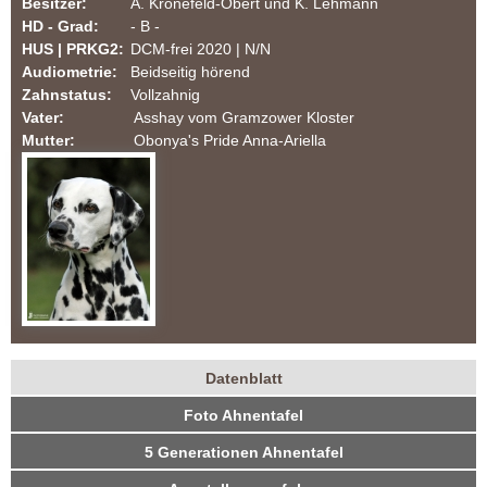
Besitzer:
A. Kronefeld-Obert und K. Lehmann
m
HD - Grad:
- B -
HUS | PRKG2:
DCM-frei 2020 | N/N
T
Audiometrie:
Beidseitig hörend
Zahnstatus:
Vollzahnig
e
Vater:
Asshay vom Gramzower Kloster
Mutter:
Obonya's Pride Anna-Ariella
u
t
o
b
u
Datenblatt
r
H
(
Foto Ahnentafel
a
u
g
k
5 Generationen Ahnentafel
n
t
e