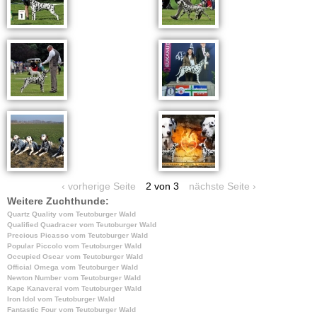
‹ vorherige Seite
2 von 3
nächste Seite ›
Weitere Zuchthunde:
Quartz Quality vom Teutoburger Wald
Qualified Quadracer vom Teutoburger Wald
Precious Picasso vom Teutoburger Wald
Popular Piccolo vom Teutoburger Wald
Occupied Oscar vom Teutoburger Wald
Official Omega vom Teutoburger Wald
Newton Number vom Teutoburger Wald
Kape Kanaveral vom Teutoburger Wald
Iron Idol vom Teutoburger Wald
Fantastic Four vom Teutoburger Wald