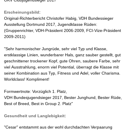
n
Erscheinungsbild:
V
Original-Richterbericht Christofer Habig, VDH Bundessieger
Ausstellung Dortmund 2017, Jugendklasse Rüden:
D
(Gruppenrichter, VDH-Präsident 2006-2009, FCI-Vize-Präsident
2009-2011)
H
"Sehr harmonischer Jungrüde, sehr viel Typ und Klasse,
-
erstklassige Linien, wunderbarer Hals, ganz sauber gestellt, gut
geschnittener trockener Kopf, gute Ohren, saubere Farbe, sehr
Z
viel Ausstrahlung, enorm viel Potential, überragt die Klasse mit
seiner Kombination aus Typ, Fitness und Adel, voller Charisma.
u
Worldclass! Kompliment!
c
Formwertnote: Vorzüglich 1. Platz,
VDH Bundesjugendsieger 2017, Bester Junghund, Bester Rüde,
h
Best of Breed, Best in Group 2. Platz"
t
Gesundheit und Langlebigkeit:
s
"Cesar" entstammt aus der wohl durchdachten Verpaarung