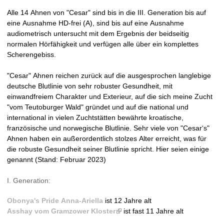
k
Alle 14 Ahnen von "Cesar" sind bis in die III. Generation bis auf
i
eine Ausnahme HD-frei (A), sind bis auf eine Ausnahme
s
audiometrisch untersucht mit dem Ergebnis der beidseitig
e
normalen Hörfähigkeit und verfügen alle über ein komplettes
x
Scherengebiss.
t
e
"Cesar" Ahnen reichen zurück auf die ausgesprochen langlebige
r
deutsche Blutlinie von sehr robuster Gesundheit, mit
n
einwandfreiem Charakter und Exterieur, auf die sich meine Zucht
a
"vom Teutoburger Wald" gründet und auf die national und
l
international in vielen Zuchtstätten bewährte kroatische,
)
französische und norwegische Blutlinie. Sehr viele von "Cesar‘s"
Ahnen haben ein außerordentlich stolzes Alter erreicht, was für
die robuste Gesundheit seiner Blutlinie spricht. Hier seien einige
genannt (Stand: Februar 2023)
I. Generation:
Obonya's Pride Anna-Ariella
ist 12 Jahre alt
Asshay vom Gramzower Kloster
(
ist fast 11 Jahre alt
l