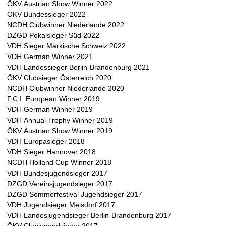
a
ÖKV Austrian Show Winner 2022
ÖKV Bundessieger 2022
t
NCDH Clubwinner Niederlande 2022
DZGD Pokalsieger Süd 2022
i
VDH Sieger Märkische Schweiz 2022
VDH German Winner 2021
n
VDH Landessieger Berlin-Brandenburg 2021
ÖKV Clubsieger Österreich 2020
e
NCDH Clubwinner Niederlande 2020
F.C.I. European Winner 2019
r
VDH German Winner 2019
VDH Annual Trophy Winner 2019
w
ÖKV Austrian Show Winner 2019
VDH Europasieger 2018
e
VDH Sieger Hannover 2018
NCDH Holland Cup Winner 2018
l
VDH Bundesjugendsieger 2017
DZGD Vereinsjugendsieger 2017
p
DZGD Sommerfestival Jugendsieger 2017
VDH Jugendsieger Meisdorf 2017
e
VDH Landesjugendsieger Berlin-Brandenburg 2017
ÖKV Clubjugendsieger 2017