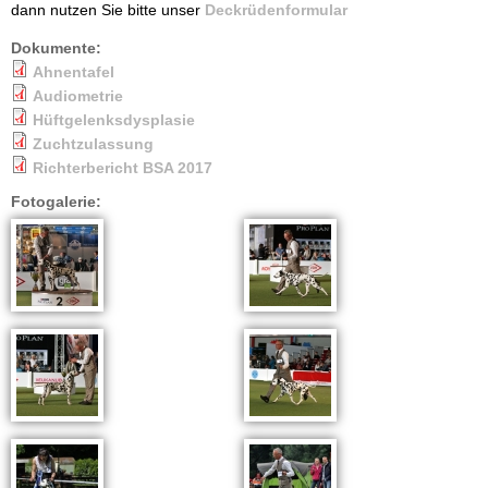
dann nutzen Sie bitte unser
Deckrüdenformular
Dokumente:
Ahnentafel
Audiometrie
Hüftgelenksdysplasie
Zuchtzulassung
Richterbericht BSA 2017
Fotogalerie: