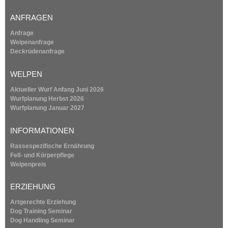
l
i
ANFRAGEN
n
k
Anfrage
i
Welpenanfrage
s
Deckrüdenanfrage
e
x
WELPEN
t
e
Aktueller Wurf Anfang Juni 2026
r
Wurfplanung
Herbst 2026
n
Wurfplanung
Januar 2027
a
l
INFORMATIONEN
)
Rassespezifische Ernährung
Fell- und Körperpflege
Welpenpreis
ERZIEHUNG
Artgerechte Erziehung
Dog Training Seminar
Dog Handling Seminar